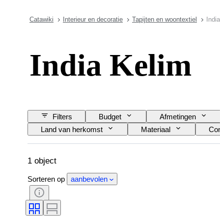
Catawiki
Interieur en decoratie
Tapijten en woontextiel
Indi
India Kelim
Filters
Budget
Afmetingen
Land van herkomst
Materiaal
Con
1 object
Sorteren op
aanbevolen