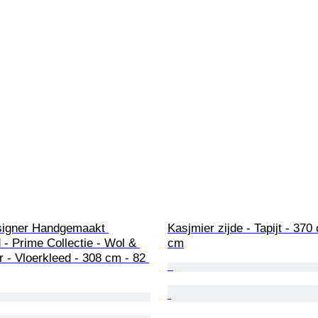
igner Handgemaakt 
Kasjmier zijde - Tapijt - 370
 - Prime Collectie - Wol & 
cm
r - Vloerkleed - 308 cm - 82 