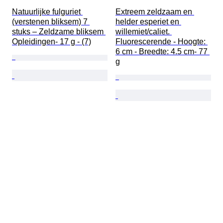
Natuurlijke fulguriet 
Extreem zeldzaam en 
(verstenen bliksem) 7 
helder esperiet en 
stuks – Zeldzame bliksem 
willemiet/caliet. 
Opleidingen- 17 g - (7)
Fluorescerende - Hoogte: 
6 cm - Breedte: 4.5 cm- 77 
g