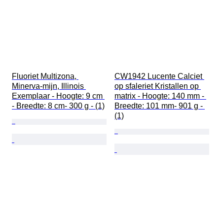
Fluoriet Multizona, 
CW1942 Lucente Calciet 
Minerva-mijn, Illinois 
op sfaleriet Kristallen op 
Exemplaar - Hoogte: 9 cm 
matrix - Hoogte: 140 mm - 
- Breedte: 8 cm- 300 g - (1)
Breedte: 101 mm- 901 g - 
(1)