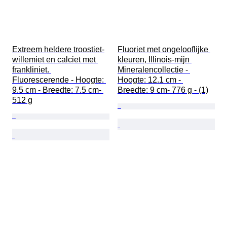
Extreem heldere troostiet-
Fluoriet met ongelooflijke 
willemiet en calciet met 
kleuren, Illinois-mijn 
frankliniet. 
Mineralencollectie - 
Fluorescerende - Hoogte: 
Hoogte: 12.1 cm - 
9.5 cm - Breedte: 7.5 cm- 
Breedte: 9 cm- 776 g - (1)
512 g