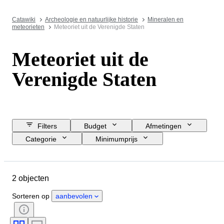
Catawiki
Archeologie en natuurlijke historie
Mineralen en
meteorieten
Meteoriet uit de Verenigde Staten
Meteoriet uit de
Verenigde Staten
Filters
Budget
Afmetingen
Categorie
Minimumprijs
Sluitingsdatum
Locatie
Object
Land van herkomst
2 objecten
Sorteren op
aanbevolen