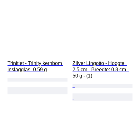
Trinitiet - Trinity kernbom 
Zilver Lingotto - Hoogte: 
inslagglas- 0.59 g
2.5 cm - Breedte: 0.8 cm- 
50 g - (1)