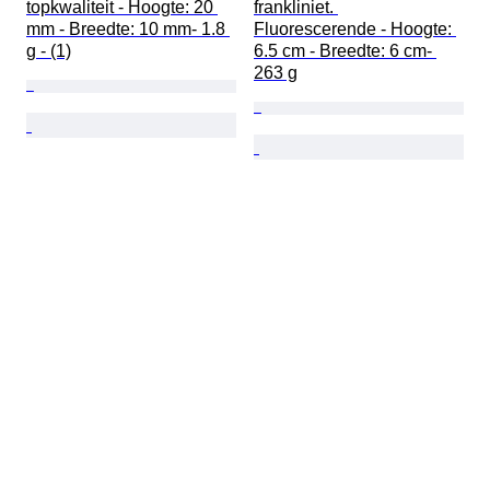
topkwaliteit - Hoogte: 20 
frankliniet. 
mm - Breedte: 10 mm- 1.8 
Fluorescerende - Hoogte: 
g - (1)
6.5 cm - Breedte: 6 cm- 
263 g