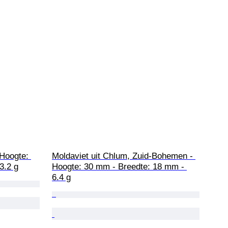
 Hoogte: 
Moldaviet uit Chlum, Zuid-Bohemen - 
3.2 g
Hoogte: 30 mm - Breedte: 18 mm - 
6.4 g