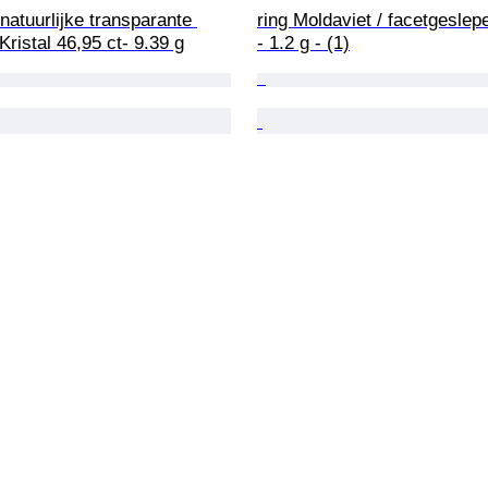
atuurlijke transparante 
ring Moldaviet / facetgeslep
Kristal 46,95 ct- 9.39 g
- 1.2 g - (1)