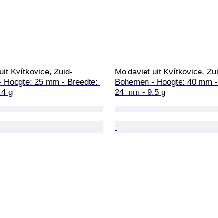
uit Kvítkovice, Zuid-
Moldaviet uit Kvítkovice, Zu
 Hoogte: 25 mm - Breedte: 
Bohemen - Hoogte: 40 mm - 
.4 g
24 mm - 9.5 g