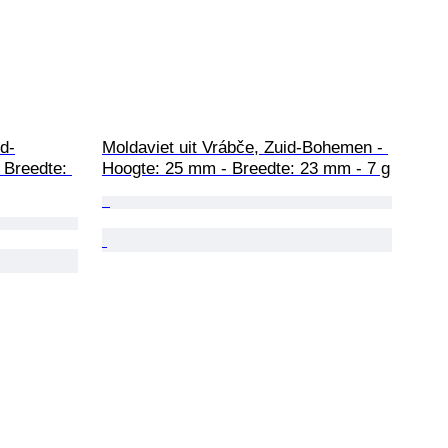
id-
Moldaviet uit Vrábče, Zuid-Bohemen - 
Breedte: 
Hoogte: 25 mm - Breedte: 23 mm - 7 g