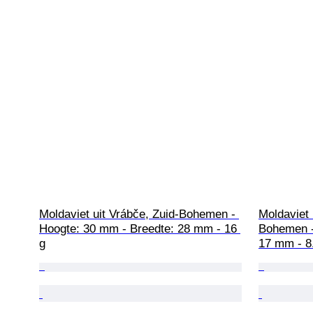
Moldaviet uit Vrábče, Zuid-Bohemen - 
Moldaviet 
Hoogte: 30 mm - Breedte: 28 mm - 16 
Bohemen -
g
17 mm - 8