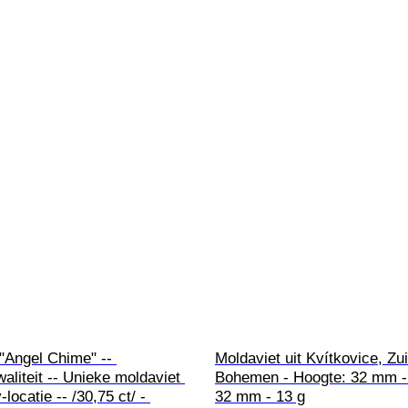
"Angel Chime" -- 
Moldaviet uit Kvítkovice, Zu
liteit -- Unieke moldaviet 
Bohemen - Hoogte: 32 mm - 
locatie -- /30,75 ct/ - 
32 mm - 13 g