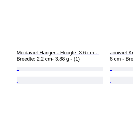
Moldaviet Hanger - Hoogte: 3.6 cm - 
anniviet K
Breedte: 2.2 cm- 3.88 g - (1)
8 cm - Bre