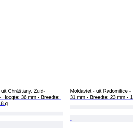
 uit Chrášťany, Zuid-
Moldaviet - uit Radomilice -
 Hoogte: 36 mm - Breedte: 
31 mm - Breedte: 23 mm - 1
.8 g