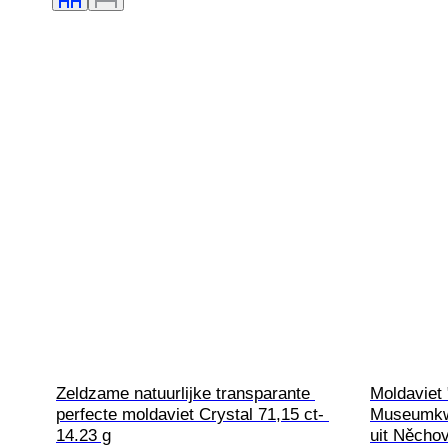
Zeldzame natuurlijke transparante 
Moldaviet 
perfecte moldaviet Crystal 71,15 ct- 
Museumkwa
14.23 g
uit Něchov-