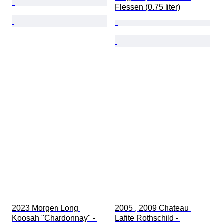
Flessen (0.75 liter)
2023 Morgen Long 
2005 , 2009 Chateau 
Koosah "Chardonnay" - 
Lafite Rothschild - 