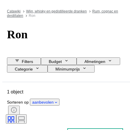
Catawiki
Wijn, whisky en gedistilleerde dranken
Rum, cognac en
destillaten
Ron
Ron
Filters
Budget
Afmetingen
Categorie
Minimumprijs
Sluitingsdatum
Locatie
Object
Land van herkomst
1 object
Grootte fles
Alcohol percentage
Sorteren op
aanbevolen