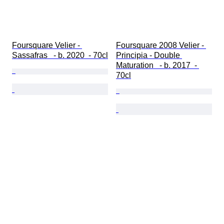
Foursquare Velier - 
Foursquare 2008 Velier - 
Sassafras   - b. 2020  - 70cl
Principia - Double 
Maturation   - b. 2017  - 
70cl