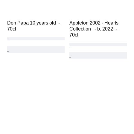
Don Papa 10 years old  - 
Appleton 2002 - Hearts 
70cl
Collection   - b. 2022  - 
70cl