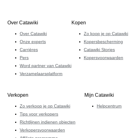
Over Catawiki
Kopen
Over Catawiki
Zo koop je op Catawiki
Onze experts
Kopersbescherming
Carrières
Catawiki Stories
Pers
Kopersvoorwaarden
Word partner van Catawiki
Verzamelaarsplatform
Verkopen
Mijn Catawiki
Zo verkoop je op Catawiki
Helpcentrum
Tips voor verkopers
Richtlijnen indienen objecten
Verkopersvoorwaarden
Affiliate programma