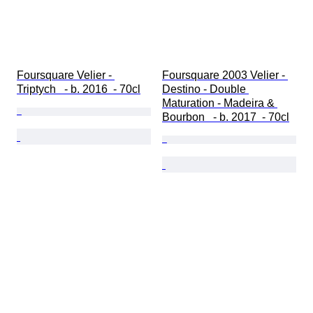
Foursquare Velier - 
Foursquare 2003 Velier - 
Triptych   - b. 2016  - 70cl
Destino - Double 
Maturation - Madeira & 
Bourbon   - b. 2017  - 70cl