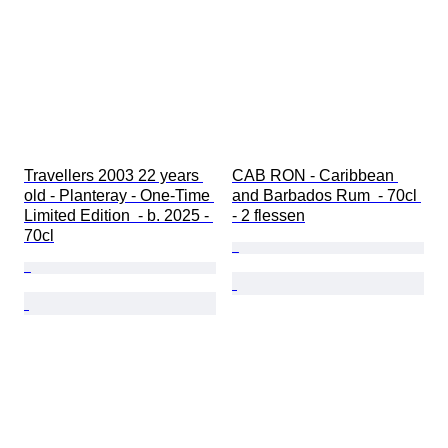
Travellers 2003 22 years 
CAB RON - Caribbean 
old - Planteray - One-Time 
and Barbados Rum  - 70cl 
Limited Edition  - b. 2025 - 
- 2 flessen
70cl