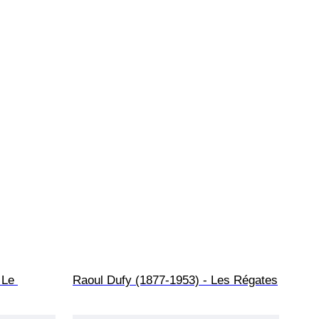
 Le 
Raoul Dufy (1877-1953) - Les Régates