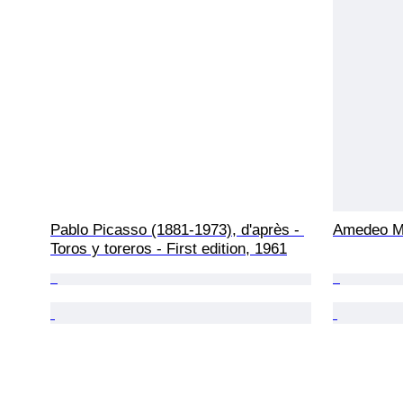
Pablo Picasso (1881-1973), d'après - 
Amedeo Mo
Toros y toreros - First edition, 1961