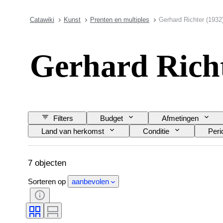
Catawiki
Kunst
Prenten en multiples
Gerhard Richter (1932
Gerhard Rich
Filters
Budget
Afmetingen
Land van herkomst
Conditie
Peri
Kleur
Verkocht door
Kunstenaar
7 objecten
Sorteren op
aanbevolen