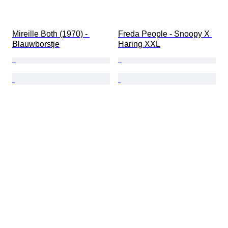
Mireille Both (1970) - 
Freda People - Snoopy X 
Blauwborstje
Haring XXL