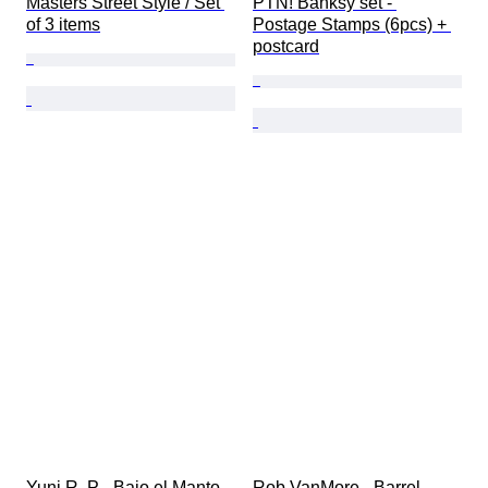
Masters Street Style / Set 
PTN! Banksy set - 
of 3 items
Postage Stamps (6pcs) + 
postcard
Yuni R. P - Bajo el Manto 
Rob VanMore - Barrel 