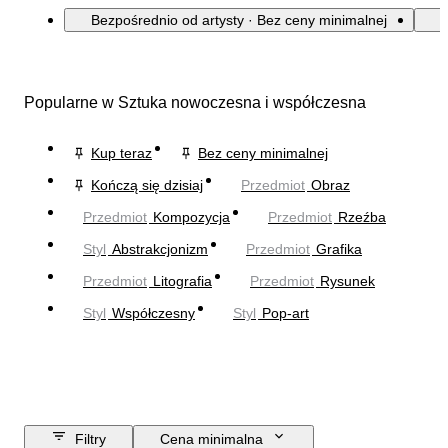
Bezpośrednio od artysty · Bez ceny minimalnej
Popularne w Sztuka nowoczesna i współczesna
Kup teraz
Bez ceny minimalnej
Kończą się dzisiaj
Przedmiot
Obraz
Przedmiot
Kompozycja
Przedmiot
Rzeźba
Styl
Abstrakcjonizm
Przedmiot
Grafika
Przedmiot
Litografia
Przedmiot
Rysunek
Styl
Współczesny
Styl
Pop-art
Filtry
Cena minimalna