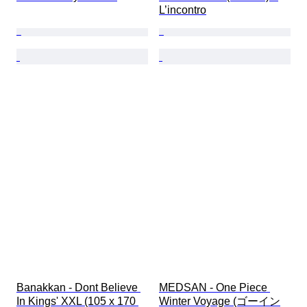
L’incontro
Banakkan - Dont Believe 
MEDSAN - One Piece 
In Kings' XXL (105 x 170 
Winter Voyage (ゴーイン