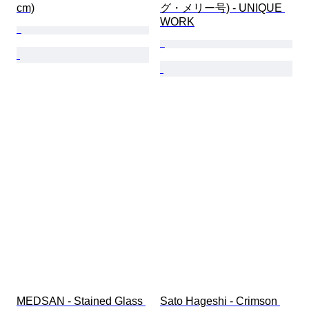
cm)
グ・メリー号) - UNIQUE 
WORK
MEDSAN - Stained Glass 
Sato Hageshi - Crimson 