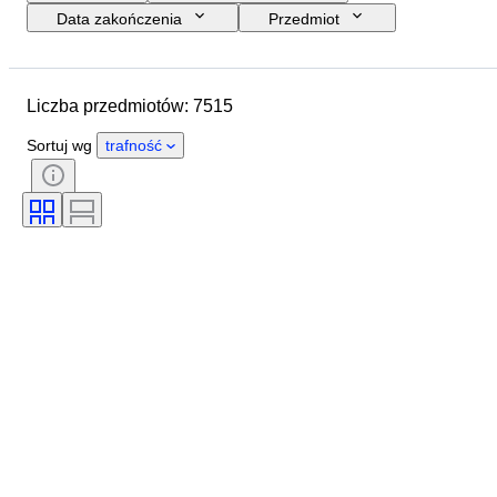
Data zakończenia
Przedmiot
Budżet
Rozmiar
Styl
Technika
Artysta
Liczba przedmiotów: 7515
Lokalizacja
Tematyka
Okres
Podpis
Kolor
Sortuj wg
trafność
Sprzedawane przez
Wydanie