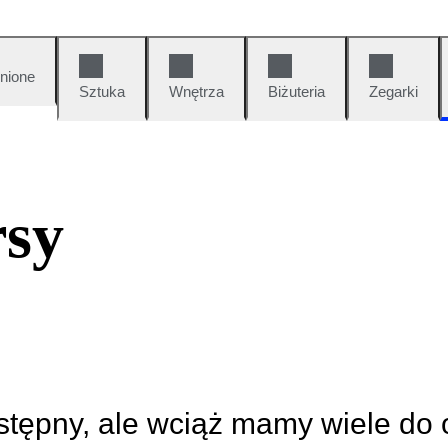
nione
Sztuka
Wnętrza
Biżuteria
Zegarki
rsy
ostępny, ale wciąż mamy wiele do 