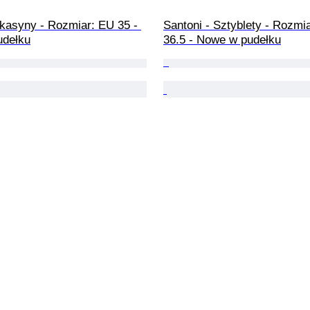
okasyny - Rozmiar: EU 35 - 
Santoni - Sztyblety - Rozmi
udełku
36.5 - Nowe w pudełku