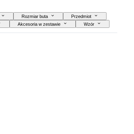
Rozmiar buta
Przedmiot
Akcesoria w zestawie
Wzór