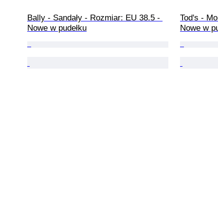
Bally - Sandały - Rozmiar: EU 38.5 - 
Tod's - M
Nowe w pudełku
Nowe w p