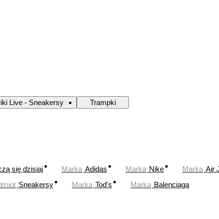
iki Live - Sneakersy
Trampki
zą się dzisiaj
Marka
Adidas
Marka
Nike
Marka
Air 
dmiot
Sneakersy
Marka
Tod's
Marka
Balenciaga