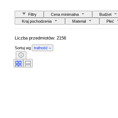
Filtry
Cena minimalna
Budżet
Kraj pochodzenia
Materiał
Płeć
Model
Liczba przedmiotów: 2156
Sortuj wg
trafność