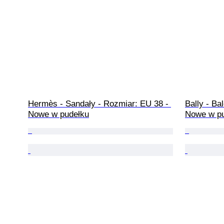
Hermès - Sandały - Rozmiar: EU 38 - 
Bally - Ba
Nowe w pudełku
Nowe w p