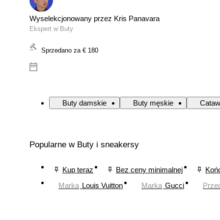
Wyselekcjonowany przez Kris Panavara
Ekspert w Buty
Sprzedano za
€ 180
Buty damskie
Buty męskie
Cataw
Popularne w Buty i sneakersy
Kup teraz
Bez ceny minimalnej
Końc
Marka
Louis Vuitton
Marka
Gucci
Prze