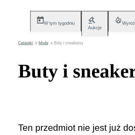
W tym tygodniu
Wyróż
Aukcje
Catawiki
Moda
Buty i sneakersy
Buty i sneake
Ten przedmiot nie jest już d