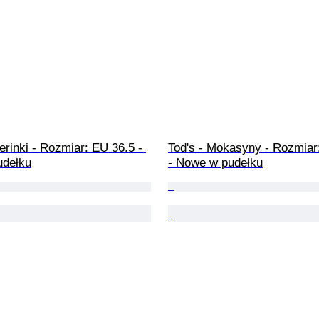
lerinki - Rozmiar: EU 36.5 - 
Tod's - Mokasyny - Rozmiar
udełku
- Nowe w pudełku