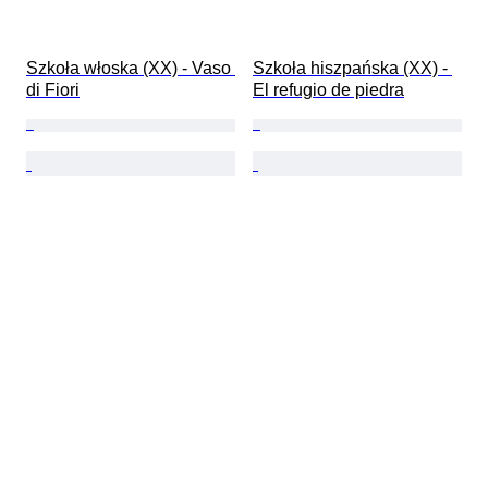
Szkoła włoska (XX) - Vaso 
Szkoła hiszpańska (XX) - 
di Fiori
El refugio de piedra