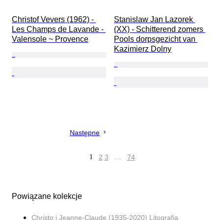
Christof Vevers (1962) - 
Stanislaw Jan Lazorek 
Les Champs de Lavande - 
(XX) - Schitterend zomers 
Valensole ~ Provence
Pools dorpsgezicht van 
Kazimierz Dolny
Następne
1
2
3
…
74
Powiązane kolekcje
Christo i Jeanne-Claude (1935-2020) Litografia