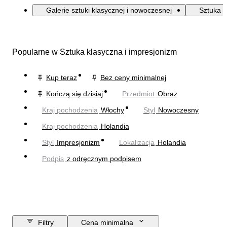
Galerie sztuki klasycznej i nowoczesnej
Sztuka k
Popularne w Sztuka klasyczna i impresjonizm
Kup teraz
Bez ceny minimalnej
Kończą się dzisiaj
Przedmiot
Obraz
Kraj pochodzenia
Włochy
Styl
Nowoczesny
Kraj pochodzenia
Holandia
Styl
Impresjonizm
Lokalizacja
Holandia
Podpis
z odręcznym podpisem
Filtry
Cena minimalna