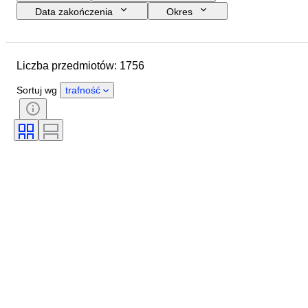
Data zakończenia
Okres
Budżet
Rozmiar
Kraj pochodzenia
Podpis
Liczba przedmiotów: 1756
Lokalizacja
Przedmiot
Styl
Tematyka
Stan
Technika
Sortuj wg
trafność
Artysta