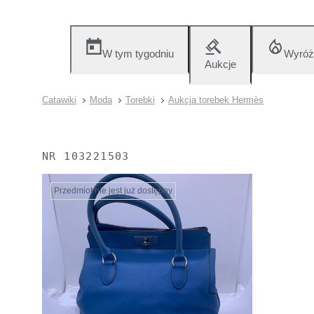
W tym tygodniu
Wyróż
Aukcje
Catawiki
Moda
Torebki
Aukcja torebek Hermès
NR
103221503
Przedmiot nie jest już dostępny