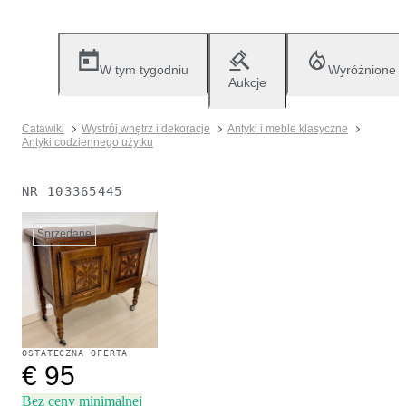
W tym tygodniu
Wyróżnione
Aukcje
Catawiki
Wystrój wnętrz i dekoracje
Antyki i meble klasyczne
Antyki codziennego użytku
NR
103365445
Sprzedane
OSTATECZNA OFERTA
€ 95
Bez ceny minimalnej