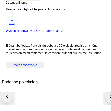
11 tygodni temu
Kredens - Dąb - Elegancki Rustykalny
Ekspert
Wyselekcjonowany przez Edouard Culot
Élégant buffet bas français du début du XXe siècle, réalisé en chêne
massif, reposant sur des pieds tournés avec roulettes d’origine. Les
roulettes en métal renforcent le caractère authentique du meuble tout en
facilitant son déplacement. Les deux portes sont équipées d’un système
de fermeture à clé, ajoutant à la fois sécurité et charme d’époque. Elles
sont montées sur des charnières métalliques anciennes, solides et
Pokaż wszystko
parfaitement fonctionnelles, témoignant d’un beau savoir-faire. L’intérieur
offre un espace de rangement pratique avec étagères, dont une étagère
façonnée apportant une touche décorative distinctive. Le veinage du
chêne est chaleureux et bien mis en valeur. L’intérieur est habillé d’un
Podobne przedmioty
papier décoratif vintage, soulignant le caractère ancien de la pièce. Le
meuble a été restauré et se présente en bon état général, avec de
légères traces d’usage liées à son âge. Une pièce élégante et
fonctionnelle, idéale comme buffet, meuble d’appoint ou meuble de
rangement.