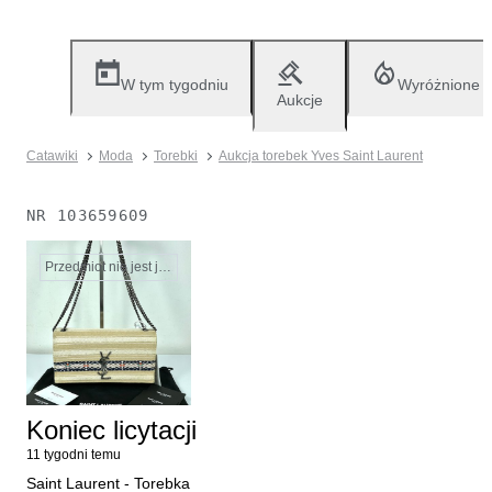
W tym tygodniu
Wyróżnione
Aukcje
Catawiki
Moda
Torebki
Aukcja torebek Yves Saint Laurent
NR
103659609
Przedmiot nie jest już dostępny
Koniec licytacji
11 tygodni temu
Saint Laurent - Torebka