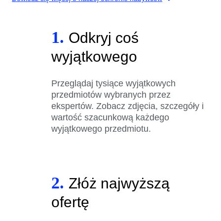
1.
Odkryj coś
wyjątkowego
Przeglądaj tysiące wyjątkowych
przedmiotów wybranych przez
ekspertów. Zobacz zdjęcia, szczegóły i
wartość szacunkową każdego
wyjątkowego przedmiotu.
2.
Złóż najwyższą
ofertę