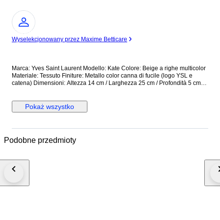
Ekspert
Wyselekcjonowany przez Maxime Betticare
Marca: Yves Saint Laurent Modello: Kate Colore: Beige a righe multicolor
Materiale: Tessuto Finiture: Metallo color canna di fucile (logo YSL e
catena) Dimensioni: Altezza 14 cm / Larghezza 25 cm / Profondità 5 cm
Manici / Tracolla: Tracolla a catena, non regolabile Chiusura: Patta con
bottone a pressione Interno: Fodera in tessuto, una tasca interna
Condizioni: Usata in ottime condizioni Accessori inclusi: Dustbag Prodotto
Pokaż wszystko
in: Italia Borsa a spalla con struttura rigida e lavorazione in tessuto a righe
con motivo centrale decorativo. Logo YSL frontale in metallo. Interno
pulito con marchio impresso su etichetta in pelle. Design riconducibile
alla linea Kate in versione tessile. Modello iconico della maison, pratico e
Podobne przedmioty
versatile per l'utilizzo quotidiano o serale. In ottime condizioni, spedizione
immediata e assicurata. RiF:EMGUA Vi preghiamo di visionare, al
momento della ricezione del pacco, la presenza di ammaccamenti, tagli
e/o rotture e, anche in caso di integrità del pacco, firmare con riserva di
controllo, fotografare il pacco prima e dopo l'apertura e conservare tutto
l'imballaggio per motivi assicurativi. State acquistando dal venditore
certificato OROCHIC - Italy. L'azienda è nata con la compravendita di
gioielli, si è estesa poi nel lusso vintage delle maggiori case di moda
internazionali, si prefigge di garantire alla propria clientela articoli
autenticati da un perito iscritto all'Albo degli esperti consulenti del
Tribunale di Cuneo, Italia. La policy aziendale accetta resi nei termini