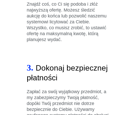
Znajdź coś, co Ci się podoba i złóż
najwyższą ofertę. Możesz śledzić
aukcję do końca lub pozwolić naszemu
systemowi licytować za Ciebie.
Wszystko, co musisz zrobić, to ustawić
ofertę na maksymalną kwotę, którą
planujesz wydać.
3.
Dokonaj bezpiecznej
płatności
Zapłać za swój wyjątkowy przedmiot, a
my zabezpieczymy Twoją płatność,
dopóki Twój przedmiot nie dotrze
bezpiecznie do Ciebie. Używamy