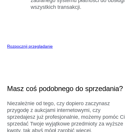
zaufanego systemu płatności do obsługi
wszystkich transakcji.
Rozpocznij przeglądanie
Masz coś podobnego do sprzedania?
Niezależnie od tego, czy dopiero zaczynasz
przygodę z aukcjami internetowymi, czy
sprzedajesz już profesjonalnie, możemy pomóc Ci
sprzedać Twoje wyjątkowe przedmioty za wyższe
kwoty, tak abyś mógł zarobić więcej.