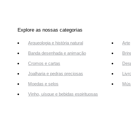
Explore as nossas categorias
Arqueologia e história natural
Arte
Banda desenhada e animação
Brin
Cromos e cartas
Desp
Joalharia e pedras preciosas
Livr
Moedas e selos
Músi
Vinho, uísque e bebidas espirituosas