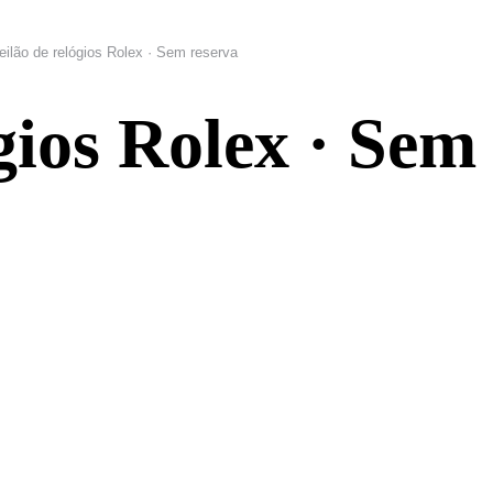
eilão de relógios Rolex · Sem reserva
gios Rolex · Sem