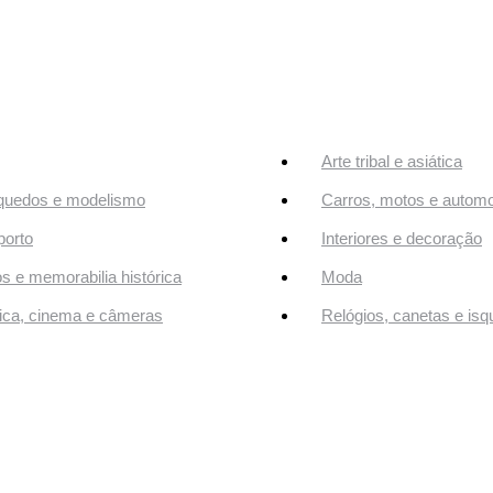
Arte tribal e asiática
quedos e modelismo
Carros, motos e automo
orto
Interiores e decoração
os e memorabilia histórica
Moda
ca, cinema e câmeras
Relógios, canetas e isq