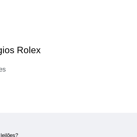
gios Rolex
es
leilões?