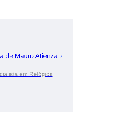
ia de
Mauro
Atienza
ialista em Relógios