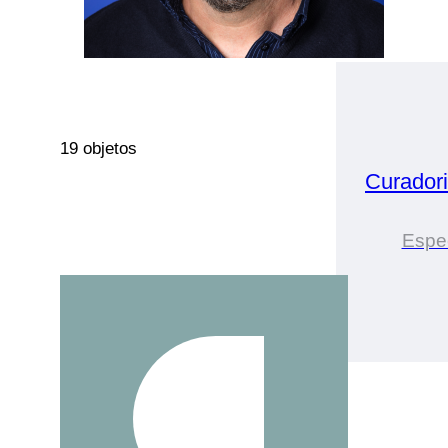
19 objetos
Curador
Espec