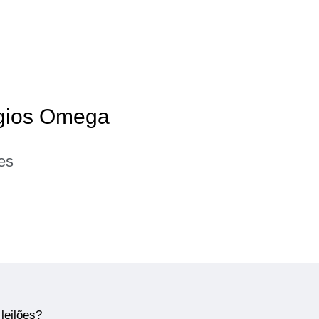
ógios Omega
es
leilões?