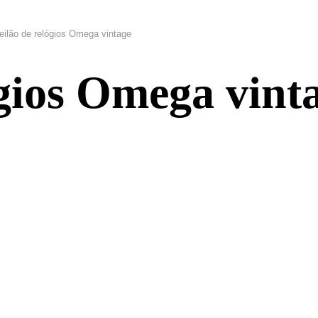
eilão de relógios Omega vintage
ógios Omega vint