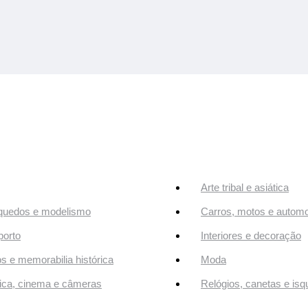
Arte tribal e asiática
quedos e modelismo
Carros, motos e automo
orto
Interiores e decoração
os e memorabilia histórica
Moda
ca, cinema e câmeras
Relógios, canetas e isq