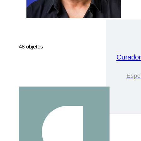
48 objetos
Curador
Espec