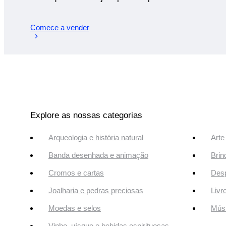
Comece a vender
Explore as nossas categorias
Arqueologia e história natural
Arte
Banda desenhada e animação
Brin
Cromos e cartas
Desp
Joalharia e pedras preciosas
Livr
Moedas e selos
Músi
Vinho, uísque e bebidas espirituosas