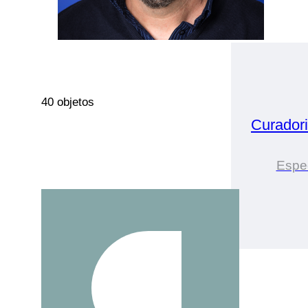
40 objetos
Curador
Espec