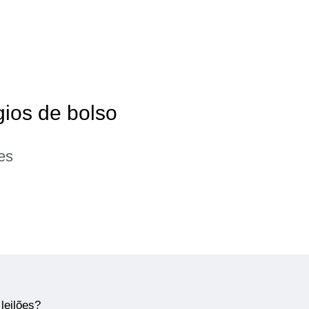
gios de bolso
es
leilões?