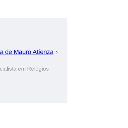
ia de
Mauro
Atienza
ialista em Relógios