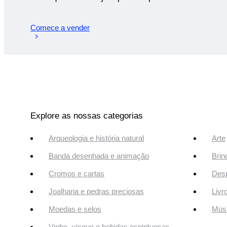
Comece a vender
Explore as nossas categorias
Arqueologia e história natural
Arte
Banda desenhada e animação
Brin
Cromos e cartas
Desp
Joalharia e pedras preciosas
Livr
Moedas e selos
Músi
Vinho, uísque e bebidas espirituosas