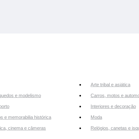
Arte tribal e asiática
quedos e modelismo
Carros, motos e automo
orto
Interiores e decoração
os e memorabilia histórica
Moda
ca, cinema e câmeras
Relógios, canetas e isq