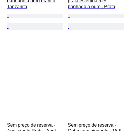
banhado a ouro branco 
prata esterlina 925, 
Tanzanita
banhado a ouro., Prata
Sem preço de reserva - 
Sem preço de reserva - 
Anel sinete Prata - Anel 
Colar com pingente - 18 K 