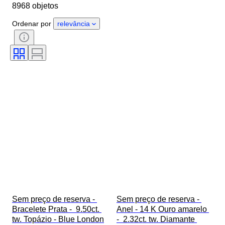
8968 objetos
País de origem
Material
Género
Estado
Pedra
Ordenar por
relevância
Certificação
Llei
Estilo
Corte
Pureza
Gama de cores
Cor exata
Tamanho no artigo
Transparência da pedra preciosa
Tratamento
Tipo de diamante
Lustre da pérola
Intensidade da cor fantasia
Sobretom da cor fantasia
Era
Sem preço de reserva - 
Sem preço de reserva - 
Bracelete Prata -  9.50ct. 
Anel - 14 K Ouro amarelo 
tw. Topázio - Blue London
-  2.32ct. tw. Diamante 