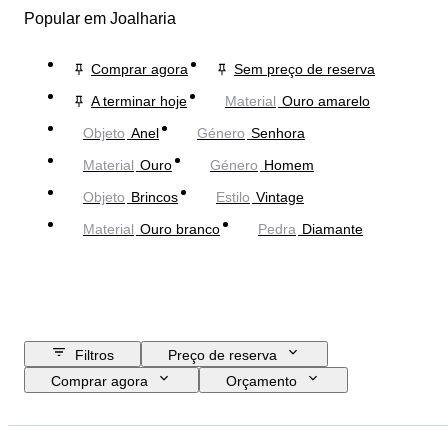
Popular em Joalharia
Comprar agora
Sem preço de reserva
A terminar hoje
Material
Ouro amarelo
Objeto
Anel
Género
Senhora
Material
Ouro
Género
Homem
Objeto
Brincos
Estilo
Vintage
Material
Ouro branco
Pedra
Diamante
Filtros
Preço de reserva
Comprar agora
Orçamento
Data de fim
Localização
Marca
Objeto