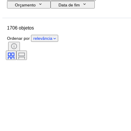
Orçamento
Data de fim
Localização
Tamanho
Dimensões
Marca
Objeto
1706 objetos
País de origem
Material
Género
Estado
Período
Ordenar por
relevância
Certificação
Tema
Estilo
Assinatura
Cor
Movimento do relógio
Reserva de energia
A tocar
Era
Tipo de relógio
Vendido por
Original/Réplica
Criador
Proveniência