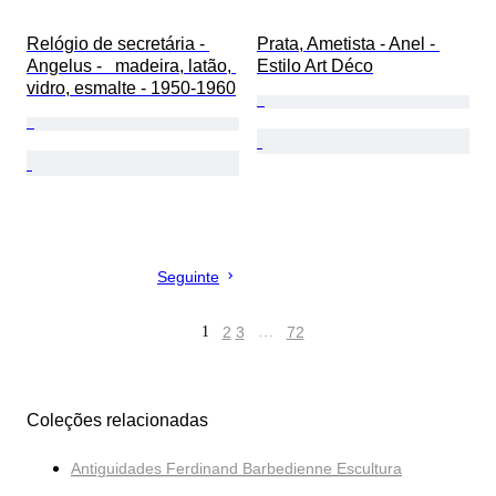
Relógio de secretária - 
Prata, Ametista - Anel - 
Angelus -   madeira, latão, 
Estilo Art Déco
vidro, esmalte - 1950-1960
Seguinte
1
2
3
…
72
Coleções relacionadas
Antiguidades Ferdinand Barbedienne Escultura