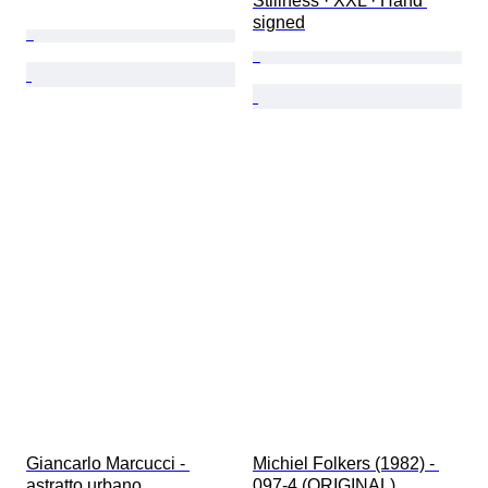
Stillness · XXL · Hand 
signed
Giancarlo Marcucci - 
Michiel Folkers (1982) - 
astratto urbano
097-4 (ORIGINAL)