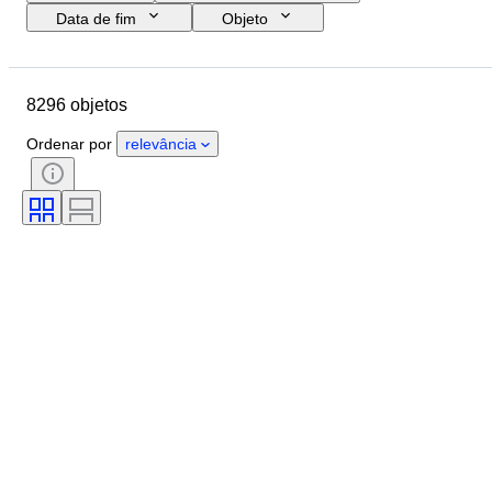
Data de fim
Objeto
Orçamento
Tamanho
Estilo
Técnica
Artista
Localização
8296 objetos
Tema
Período
Assinatura
Cor
Vendido por
Edição
Ordenar por
relevância