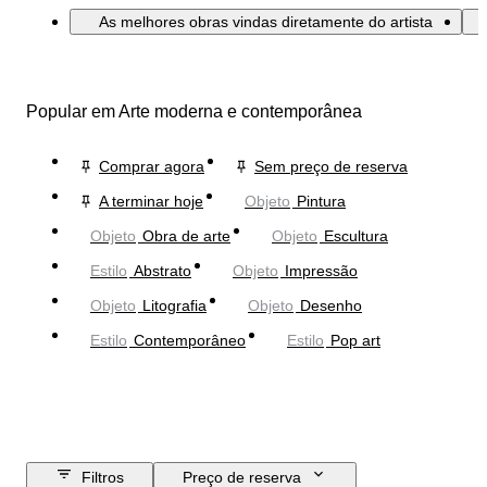
As melhores obras vindas diretamente do artista
Popular em Arte moderna e contemporânea
Comprar agora
Sem preço de reserva
A terminar hoje
Objeto
Pintura
Objeto
Obra de arte
Objeto
Escultura
Estilo
Abstrato
Objeto
Impressão
Objeto
Litografia
Objeto
Desenho
Estilo
Contemporâneo
Estilo
Pop art
Filtros
Preço de reserva