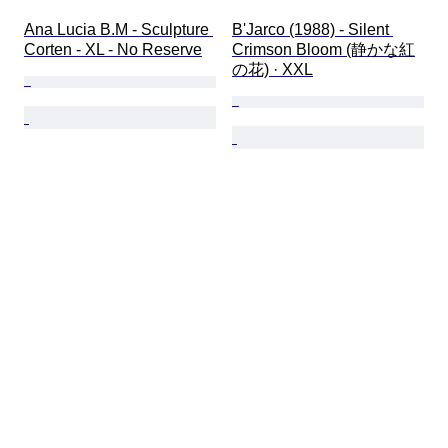
Ana Lucia B.M - Sculpture 
B'Jarco (1988) - Silent 
Corten - XL - No Reserve
Crimson Bloom (静かな紅
の花) · XXL