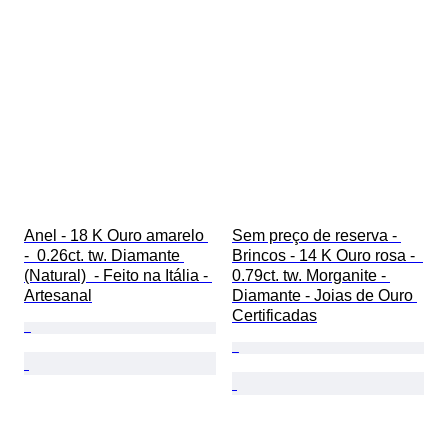
Anel - 18 K Ouro amarelo 
Sem preço de reserva - 
-  0.26ct. tw. Diamante 
Brincos - 14 K Ouro rosa -  
(Natural)  - Feito na Itália - 
0.79ct. tw. Morganite - 
Artesanal
Diamante - Joias de Ouro 
Certificadas