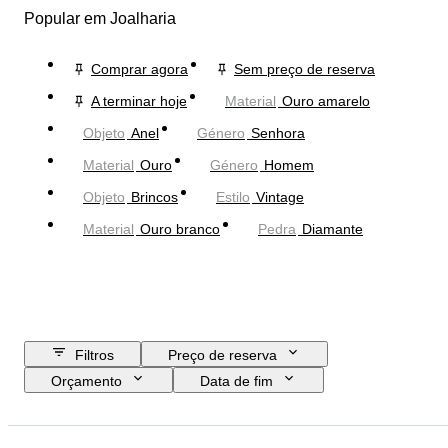
Popular em Joalharia
Comprar agora
Sem preço de reserva
A terminar hoje
Material
Ouro amarelo
Objeto
Anel
Género
Senhora
Material
Ouro
Género
Homem
Objeto
Brincos
Estilo
Vintage
Material
Ouro branco
Pedra
Diamante
Filtros
Preço de reserva
Orçamento
Data de fim
Localização
Marca
Objeto
País de origem
Material