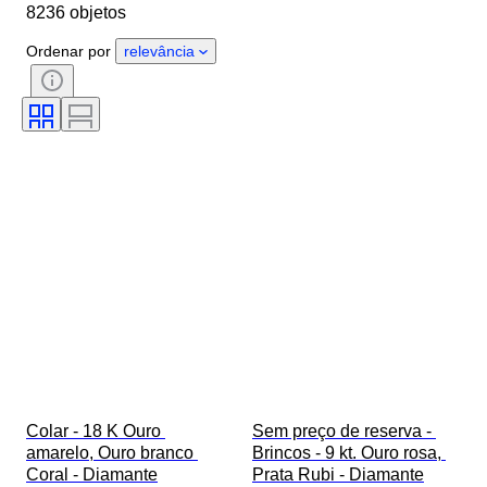
8236 objetos
Género
Estado
Pedra
Certificação
Llei
Estilo
Ordenar por
relevância
Corte
Pureza
Gama de cores
Cor exata
Tamanho no artigo
Transparência da pedra preciosa
Tratamento
Tipo de diamante
Lustre da pérola
Era
Intensidade da cor fantasia
Qualidade da superfície da pérola
Colar - 18 K Ouro 
Sem preço de reserva - 
amarelo, Ouro branco 
Brincos - 9 kt. Ouro rosa, 
Coral - Diamante
Prata Rubi - Diamante