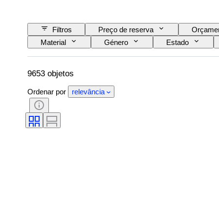
Filtros
Preço de reserva
Orçame
Material
Género
Estado
Gama de cores
Cor exata
Tamanh
Lustre da pérola
Era
Intensidade 
9653 objetos
Ordenar por
relevância