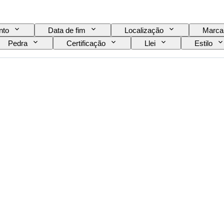
nto
Data de fim
Localização
Marca
Pedra
Certificação
Llei
Estilo
o no artigo
Transparência da pedra preciosa
da cor fantasia
Sobretom da cor fantasia