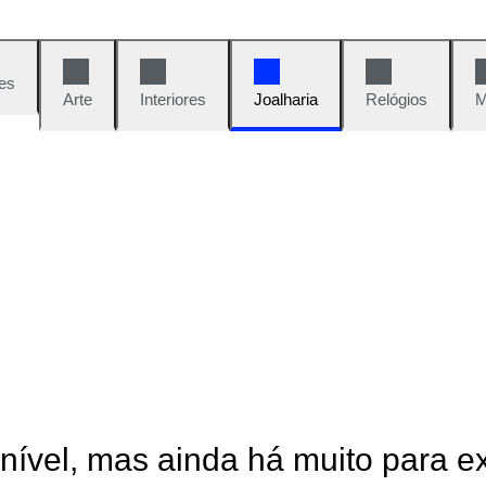
es
Arte
Interiores
Joalharia
Relógios
M
onível, mas ainda há muito para e