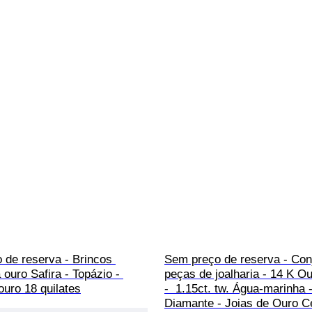
 de reserva - Brincos 
Sem preço de reserva - Conj
ouro Safira - Topázio - 
peças de joalharia - 14 K O
uro 18 quilates
-  1.15ct. tw. Água-marinha -
Diamante - Joias de Ouro Ce