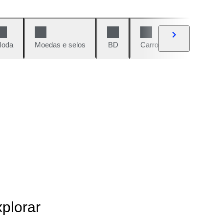
oda
Moedas e selos
BD
Carros e motos
Vi
xplorar