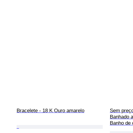
Bracelete - 18 K Ouro amarelo
Sem preço
Banhado a 
Banho de o