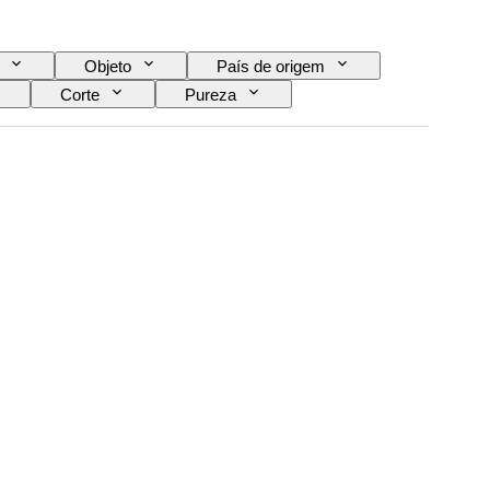
Objeto
País de origem
Corte
Pureza
Tratamento
Tipo de diamante