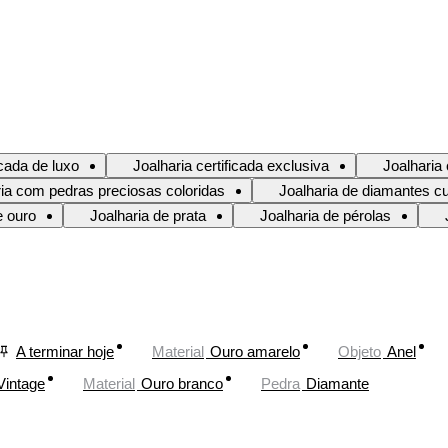
icada de luxo
Joalharia certificada exclusiva
Joalharia
ria com pedras preciosas coloridas
Joalharia de diamantes cu
e ouro
Joalharia de prata
Joalharia de pérolas
A terminar hoje
Material
Ouro amarelo
Objeto
Anel
Vintage
Material
Ouro branco
Pedra
Diamante