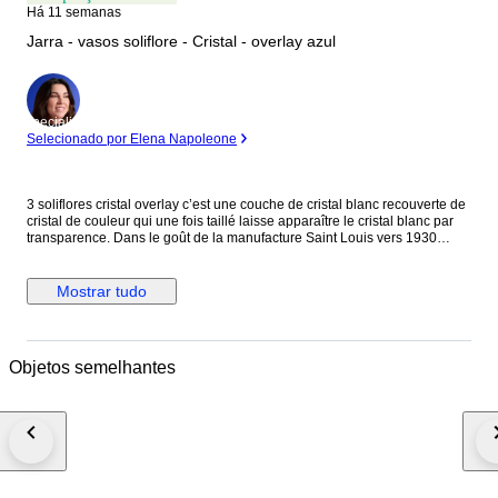
Há 11 semanas
Jarra - vasos soliflore - Cristal - overlay azul
Especialista
Selecionado por Elena Napoleone
3 soliflores cristal overlay c’est une couche de cristal blanc recouverte de
cristal de couleur qui une fois taillé laisse apparaître le cristal blanc par
transparence. Dans le goût de la manufacture Saint Louis vers 1930
forme de bougeoir en cristal overlay de couleur bleu modèle peu courant,
laissant apparaître un riche décor de godrons et de cupules Très bon état,
aucun éclat Diamètre à la base : 11.5 cm Hauteur : 16 cm à la base
Mostrar tudo
évasée en cristal overlay de couleur bleu Très joli modèle laissant
apparaître un riche décor de godrons Très bon état, infimes éclats sur le
tour intérieur du col Diamètre à la base : 10 cm Hauteur : 14 cm de forme
sphérique en cristal overlay de couleur bleu modèle peu courant laissant
Objetos semelhantes
apparaître un riche décor de cupules Très bon état, aucun éclat Ø : 7 cm
Hauteur : 9 cm