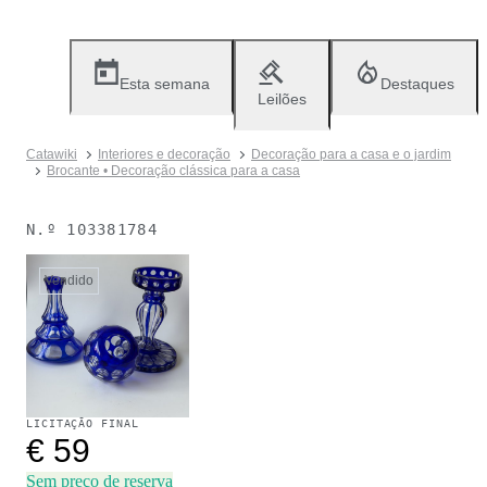
Esta semana
Destaques
Leilões
Catawiki
Interiores e decoração
Decoração para a casa e o jardim
Brocante • Decoração clássica para a casa
N.º
103381784
Vendido
LICITAÇÃO FINAL
€ 59
Sem preço de reserva