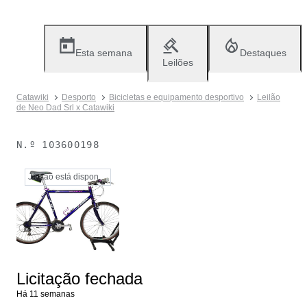
Esta semana
Destaques
Leilões
Catawiki
Desporto
Bicicletas e equipamento desportivo
Leilão
de Neo Dad Srl x Catawiki
N.º
103600198
Já não está disponível
Licitação fechada
Há 11 semanas