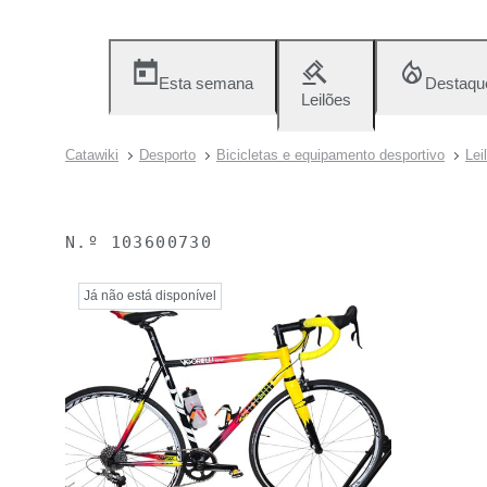
Esta semana
Destaqu
Leilões
Catawiki
Desporto
Bicicletas e equipamento desportivo
Lei
N.º
103600730
Já não está disponível