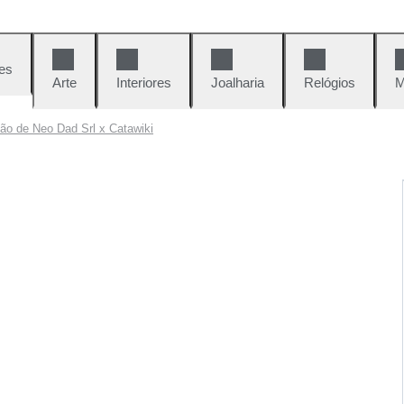
es
Arte
Interiores
Joalharia
Relógios
M
lão de Neo Dad Srl x Catawiki