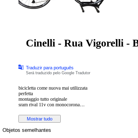
Cinelli - Rua Vigorelli - B
Traduzir para português
Será traduzido pelo Google Tradutor
bicicletta come nuova mai utilizzata
perfetta
montaggio tutto originale
sram rival 11v con monocorona
telaio columbus acciaio
modello cinelli vigorelli road
Mostrar tudo
verniciatura unica e bellissima
cerchi vittoria 28"
Objetos semelhantes