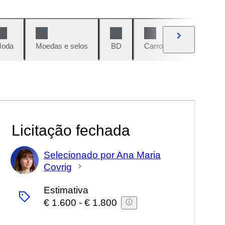
oda
Moedas e selos
BD
Carros e motos
Vi
Licitação fechada
Selecionado por Ana Maria
Covrig
Especialista
Estimativa
€ 1.600
-
€ 1.800