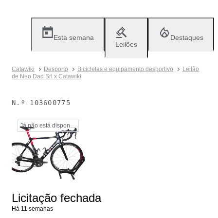
Esta semana
Destaques
Leilões
Catawiki
Desporto
Bicicletas e equipamento desportivo
Leilão
de Neo Dad Srl x Catawiki
N.º
103600775
Já não está disponível
Licitação fechada
Há 11 semanas