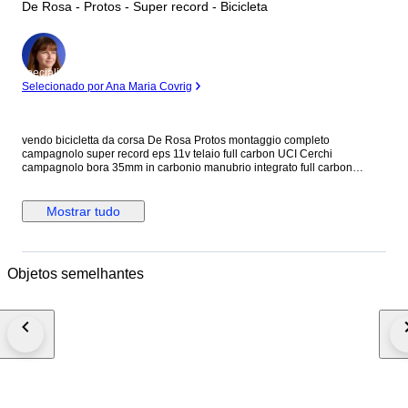
De Rosa - Protos - Super record - Bicicleta
Especialista
Selecionado por Ana Maria Covrig
vendo bicicletta da corsa De Rosa Protos montaggio completo
campagnolo super record eps 11v telaio full carbon UCI Cerchi
campagnolo bora 35mm in carbonio manubrio integrato full carbon
reggisella carbon sella Italia No Caricatore in caso di spedizione la
bicicletta verrà parzialmente smontata
Mostrar tudo
Objetos semelhantes