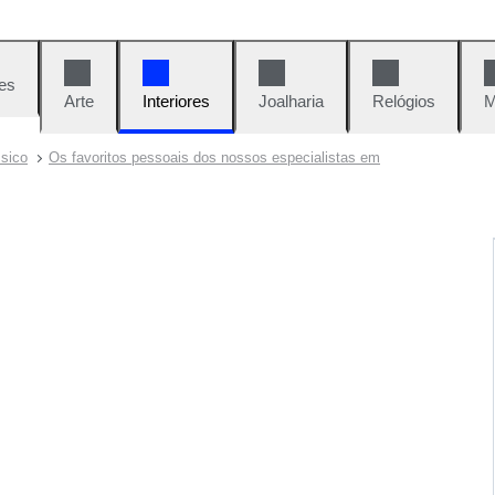
es
Arte
Interiores
Joalharia
Relógios
M
ssico
Os favoritos pessoais dos nossos especialistas em