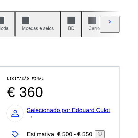
oda
Moedas e selos
BD
Carros e motos
Vi
LICITAÇÃO FINAL
€ 360
Selecionado por Edouard Culot
Especialista
Estimativa
€ 500
-
€ 550