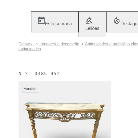
Esta semana
Destaqu
Leilões
Catawiki
Interiores e decoração
Antiguidades e mobiliário clá
antiguidades
N.º
103851952
Vendido