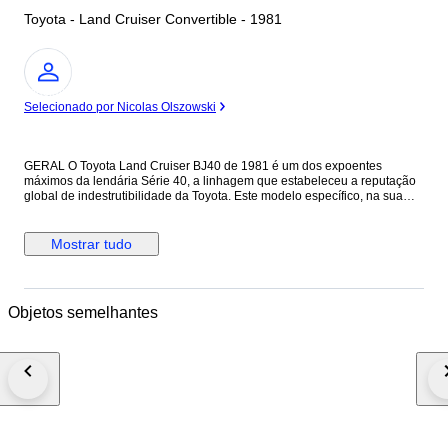
Toyota - Land Cruiser Convertible - 1981
Especialista
Selecionado por Nicolas Olszowski
GERAL O Toyota Land Cruiser BJ40 de 1981 é um dos expoentes
máximos da lendária Série 40, a linhagem que estabeleceu a reputação
global de indestrutibilidade da Toyota. Este modelo específico, na sua
configuração "Cabrio" (Soft Top), é particularmente procurado por
colecionadores pela versatilidade de permitir a condução ao ar livre.
Equipado com o motor diesel "B" de 3.0 litros e quatro cilindros, este
Mostrar tudo
veículo é conhecido pelo seu binário generoso em baixas rotações e por
uma arquitetura mecânica de manutenção simples e extremamente
fiável. O ano de 1981 representa a maturidade da série, integrando
melhorias ergonómicas e de travagem que tornam a sua condução mais
Objetos semelhantes
utilizável no dia a dia face às primeiras unidades dos anos 60.
CARROÇARIA E PINTURA O veículo apresenta-se num estado de
conservação muito positivo, evidenciando o cuidado tido ao longo dos
anos. A pintura mantém um brilho excelente em toda a sua extensão,
sendo de notar apenas um pequeno arranhão no guarda-lamas
dianteiro, um detalhe menor que não compromete a estética geral do
conjunto. Sendo um modelo restaurado, a estrutura preserva a sua
integridade original e a capota de lona encontra-se operacional,
complementando a silhueta clássica que tornou este todo-o-terreno um