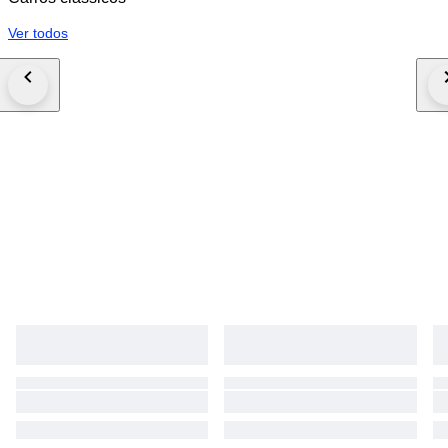
mercado internacional, este BJ40 de 1981 é tanto uma peça de lazer
excecional como um investimento seguro no mundo dos automóveis
Ver todos
clássicos.