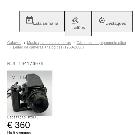
Esta semana
Destaques
Leilões
Catawiki
Música, cinema e câmeras
Câmeras e equipamento ótico
Leilão de câmeras analógicas (1950-2000)
N.º
104170075
Vendido
LICITAÇÃO FINAL
€ 360
Há 9 semanas