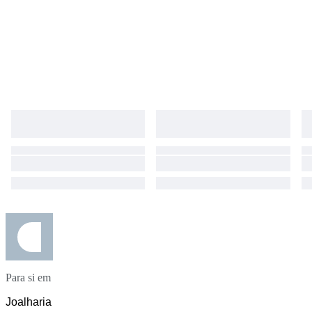
Para si em
Joalharia