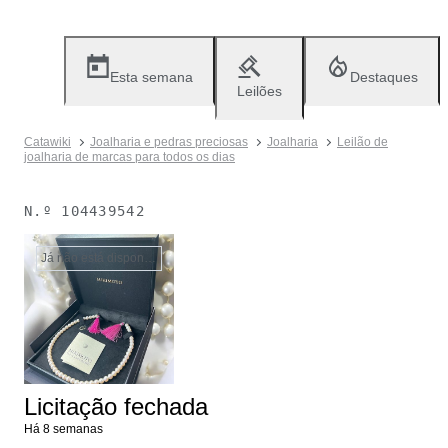
Esta semana
Destaques
Leilões
Catawiki
Joalharia e pedras preciosas
Joalharia
Leilão de
joalharia de marcas para todos os dias
N.º
104439542
Já não está disponível
Licitação fechada
Há 8 semanas