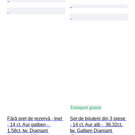
Transport gratuit
Fără preț de rezervă - Inel 
Set de bijuterii din 3 piese 
- 14 ct. Aur galben -  
- 14 ct. Aur alb -  36.32ct. 
1.58ct. tw. Diamant 
tw. Galben Diamant 