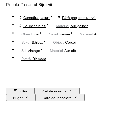
Popular în cadrul Bijuterii
Cumpărați acum
Fără preț de rezervă
Se încheie azi
Material
Aur galben
Obiect
Inel
Sexul
Femei
Material
Aur
Sexul
Bărbați
Obiect
Cercei
Stil
Vintage
Material
Aur alb
Piatră
Diamant
Filtre
Preț de rezervă
Buget
Data de încheiere
Locație
Marcă
Obiect
Țara de Proveniență
Material