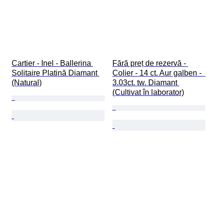
Cartier - Inel - Ballerina 
Fără preț de rezervă - 
Solitaire Platină Diamant 
Colier - 14 ct. Aur galben -  
(Natural)
3.03ct. tw. Diamant 
(Cultivat în laborator)