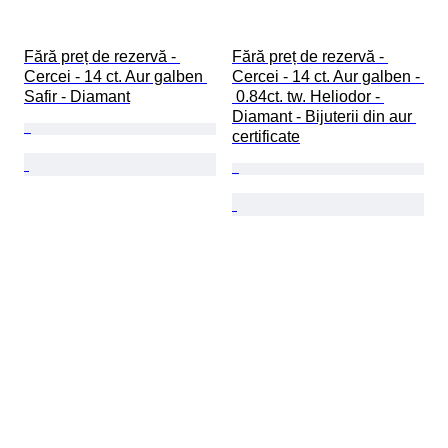
Fără preț de rezervă - 
Fără preț de rezervă - 
Cercei - 14 ct. Aur galben 
Cercei - 14 ct. Aur galben - 
Safir - Diamant
 0.84ct. tw. Heliodor - 
Diamant - Bijuterii din aur 
certificate