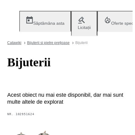
Săptămâna asta
Oferte speci
Licitații
Catawiki
Bijuterii si pietre prețioase
Bijuterii
Bijuterii
Acest obiect nu mai este disponibil, dar mai sunt
multe altele de explorat
NR.
102951624