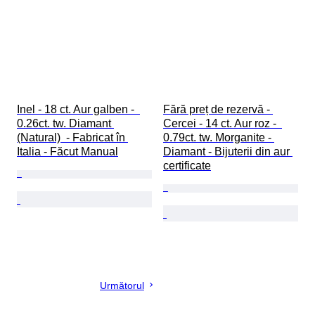
Inel - 18 ct. Aur galben -  
Fără preț de rezervă - 
0.26ct. tw. Diamant 
Cercei - 14 ct. Aur roz -  
(Natural)  - Fabricat în 
0.79ct. tw. Morganite - 
Italia - Făcut Manual
Diamant - Bijuterii din aur 
certificate
Următorul