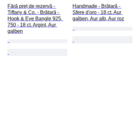
Fără preț de rezervă - 
Handmade - Brățară - 
Tiffany & Co. - Brățară - 
Sfere d'oro - 18 ct. Aur 
Hook & Eye Bangle 925, 
galben, Aur alb, Aur roz
750 - 18 ct. Argint, Aur 
galben