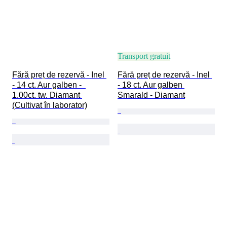
Transport gratuit
Fără preț de rezervă - Inel 
Fără preț de rezervă - Inel 
- 14 ct. Aur galben -  
- 18 ct. Aur galben 
1.00ct. tw. Diamant 
Smarald - Diamant
(Cultivat în laborator)