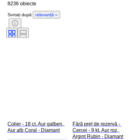
8236 obiecte
Sexul
Stare
Piatră
Certificare
Finețe
Stil
Sortați după
relevanță
Formă
Claritate
Gradul culorii
Culoare exactă
Mărime articol
Transparența pietrei
Tratament
Tip diamant
Luciul perlei
Eră
Intensitate fantastică a culorii
Calitatea suprafeței perlei
Colier - 18 ct. Aur galben, 
Fără preț de rezervă - 
Aur alb Coral - Diamant
Cercei - 9 kt. Aur roz, 
Argint Rubin - Diamant