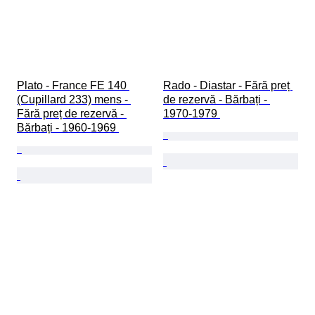
Plato - France FE 140 
Rado - Diastar - Fără preț 
(Cupillard 233) mens - 
de rezervă - Bărbați - 
Fără preț de rezervă - 
1970-1979 
Bărbați - 1960-1969 