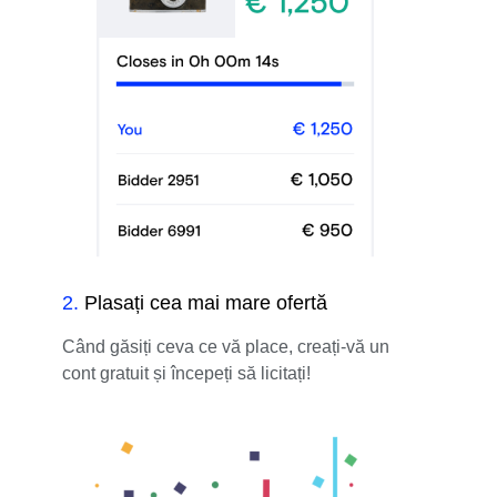
2
.
Plasați cea mai mare ofertă
Când găsiți ceva ce vă place, creați-vă un
cont gratuit și începeți să licitați!