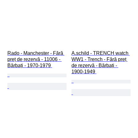
Rado - Manchester - Fără 
A.schild - TRENCH watch 
preț de rezervă - 11006 - 
WW1 - Trench - Fără preț 
Bărbați - 1970-1979 
de rezervă - Bărbați - 
1900-1949 