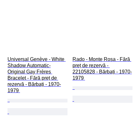
Universal Genève - White 
Rado - Monte Rosa - Fără 
Shadow Automatic-
preț de rezervă - 
Original Gay Frères 
22105828 - Bărbați - 1970-
Bracelet - Fără preț de 
1979 
rezervă - Bărbați - 1970-
1979 