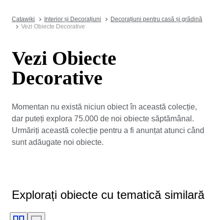
Catawiki
Interior și Decorațiuni
Decorațiuni pentru casă și grădină
Vezi Obiecte Decorative
Vezi Obiecte
Decorative
Momentan nu există niciun obiect în această colecție,
dar puteți explora 75.000 de noi obiecte săptămânal.
Urmăriți această colecție pentru a fi anunțat atunci când
sunt adăugate noi obiecte.
Explorați obiecte cu tematică similară