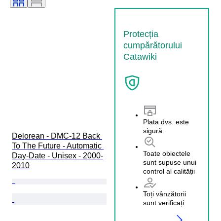
Protecția
cumpărătorului
Catawiki
Plata dvs. este
sigură
Delorean - DMC-12 Back 
To The Future - Automatic 
Toate obiectele
Day-Date - Unisex - 2000-
sunt supuse unui
2010
control al calității
Toți vânzătorii
sunt verificați