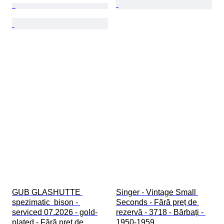
GUB GLASHUTTE 
Singer - Vintage Small 
spezimatic  bison - 
Seconds - Fără preț de 
serviced 07.2026 - gold-
rezervă - 3718 - Bărbați - 
plated - Fără preț de 
1950-1959 