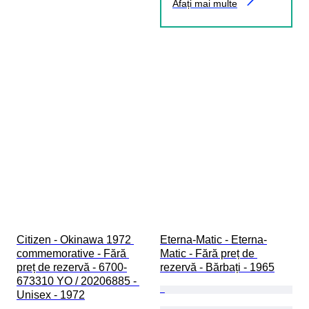
Afați mai multe
Citizen - Okinawa 1972 
Eterna-Matic - Eterna-
commemorative - Fără 
Matic - Fără preț de 
preț de rezervă - 6700-
rezervă - Bărbați - 1965
673310 YO / 20206885 - 
Unisex - 1972