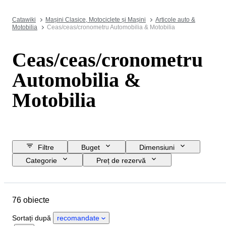
Catawiki
Mașini Clasice, Motociclete și Mașini
Articole auto &
Motobilia
Ceas/ceas/cronometru Automobilia & Motobilia
Ceas/ceas/cronometru
Automobilia &
Motobilia
Filtre
Buget
Dimensiuni
Categorie
Preț de rezervă
Data de încheiere
Locație
Marcă
Obiect
Material
76 obiecte
Sexul
Stare
Perioadă
Culoare
Mișcarea ceasului
Sortați după
recomandate
Material curea ceas