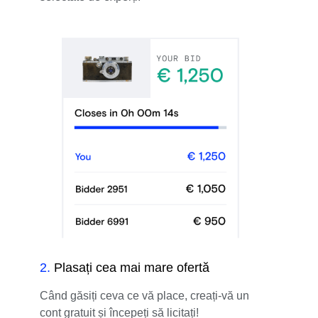
2
.
Plasați cea mai mare ofertă
Când găsiți ceva ce vă place, creați-vă un
cont gratuit și începeți să licitați!