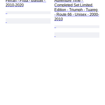
Ferrari - Pista - Bărbați - 
Adventure Time - 
2010-2020
Completed Set Limited 
Edition - Triumph - Tuareg 
- Route 66 - Unisex - 2000-
2010