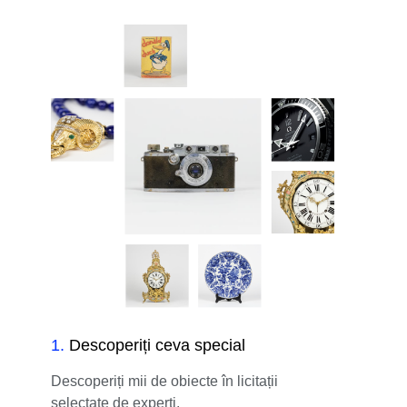
1
.
Descoperiți ceva special
Descoperiți mii de obiecte în licitații
selectate de experți.