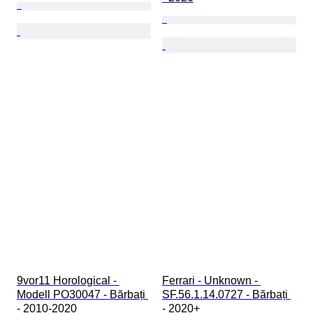
9vor11 Horological - 
Ferrari - Unknown - 
Modell PO30047 - Bărbați 
SF.56.1.14.0727 - Bărbați 
- 2010-2020
- 2020+