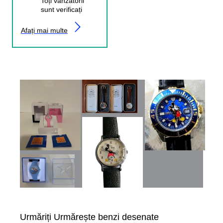
Toți vânzătorii
sunt verificați
Afați mai multe
Urmăriți Urmărește benzi desenate