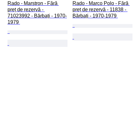
Rado - Marstron - Fără 
Rado - Marco Polo - Fără 
preț de rezervă - 
preț de rezervă - 11838 - 
71023992 - Bărbați - 1970-
Bărbați - 1970-1979 
1979 