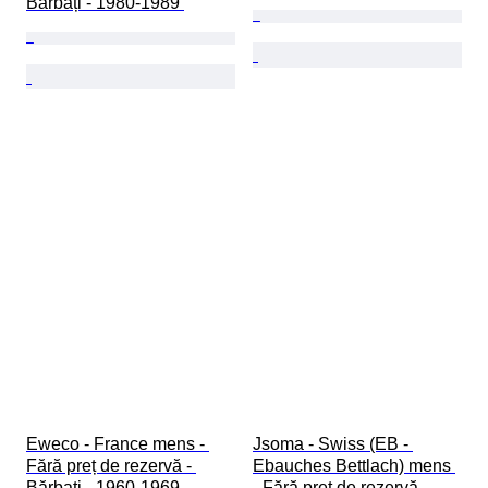
Bărbați - 1980-1989 
Eweco - France mens - 
Jsoma - Swiss (EB - 
Fără preț de rezervă - 
Ebauches Bettlach) mens 
Bărbați - 1960-1969 
- Fără preț de rezervă - 