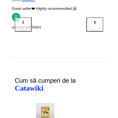
Pentru
daylight7
Great seller❤️ Highly recommended 🤗
user-8925b27b5641
Cum să cumperi de la
Catawiki