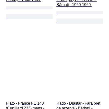
Bărbați - 1960-1969 
Plato - France FE 140 
Rado - Diastar - Fără preț 
(Cupillard 233) mens - 
de rezervă - Bărbați - 