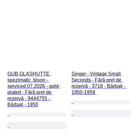
GUB GLASHUTTE 
Singer - Vintage Small 
spezimatic  bison - 
Seconds - Fără preț de 
serviced 07.2026 - gold-
rezervă - 3718 - Bărbați - 
plated - Fără preț de 
1950-1959 
rezervă - 9444755 - 
Bărbați - 1950