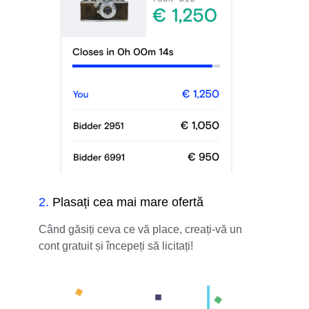
2
.
Plasați cea mai mare ofertă
Când găsiți ceva ce vă place, creați-vă un
cont gratuit și începeți să licitați!