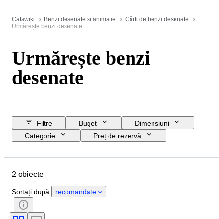
Catawiki
Benzi desenate și animație
Cărți de benzi desenate
Urmărește benzi desenate
Urmărește benzi
desenate
Filtre
Buget
Dimensiuni
Categorie
Preț de rezervă
Data de încheiere
Locație
Marcă
Obiect
Material
2 obiecte
Sexul
Stare
Perioadă
Mișcarea ceasului
Diametru carcasă
Sortați după
recomandate
Material curea ceas