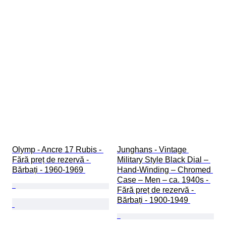
Olymp - Ancre 17 Rubis - 
Junghans - Vintage 
Fără preț de rezervă - 
Military Style Black Dial – 
Bărbați - 1960-1969 
Hand-Winding – Chromed 
Case – Men – ca. 1940s - 
Fără preț de rezervă - 
Bărbați - 1900-1949 