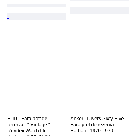
FHB - Fără preț de 
Anker - Divers Sixty-Five - 
rezervă - * Vintage * 
Fără preț de rezervă - 
Rendex Watch Ltd - 
Bărbați - 1970-1979 