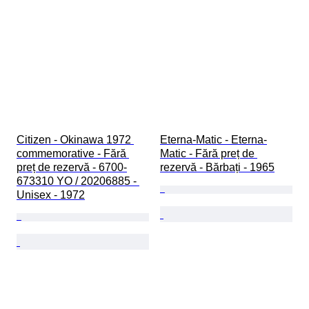
Citizen - Okinawa 1972 
Eterna-Matic - Eterna-
commemorative - Fără 
Matic - Fără preț de 
preț de rezervă - 6700-
rezervă - Bărbați - 1965
673310 YO / 20206885 - 
Unisex - 1972