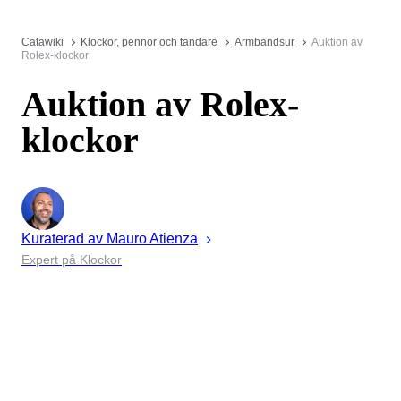
Catawiki
Klockor, pennor och tändare
Armbandsur
Auktion av
Rolex-klockor
Auktion av Rolex-
klockor
Kuraterad av
Mauro
Atienza
Expert på Klockor