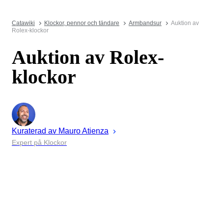
Catawiki
Klockor, pennor och tändare
Armbandsur
Auktion av
Rolex-klockor
Auktion av Rolex-
klockor
Kuraterad av
Mauro
Atienza
Expert på Klockor