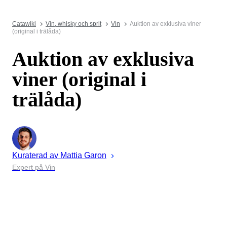
Catawiki
Vin, whisky och sprit
Vin
Auktion av exklusiva viner
(original i trälåda)
Auktion av exklusiva
viner (original i
trälåda)
Kuraterad av
Mattia
Garon
Expert på Vin