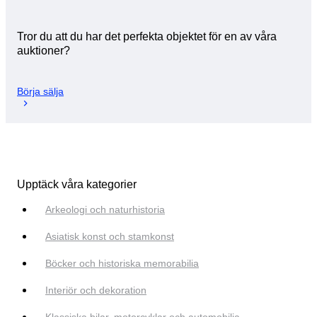
Tror du att du har det perfekta objektet för en av våra
auktioner?
Börja sälja
Upptäck våra kategorier
Arkeologi och naturhistoria
Asiatisk konst och stamkonst
Böcker och historiska memorabilia
Interiör och dekoration
Klassiska bilar, motorcyklar och automobilia