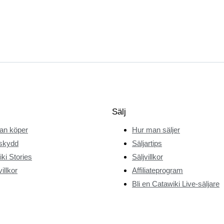
Sälj
an köper
Hur man säljer
skydd
Säljartips
ki Stories
Säljvillkor
illkor
Affiliateprogram
Bli en Catawiki Live-säljare