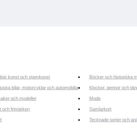
tisk konst och stamkonst
Böcker och historiska 
siska bilar, motorcyklar och automobilia
Klockor, pennor och tän
aker och modeller
Mode
 och frimärken
Samlarkort
t
Tecknade serier och an