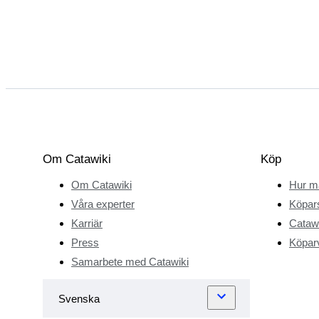
Om Catawiki
Köp
Om Catawiki
Hur m
Våra experter
Köpar
Karriär
Catawi
Press
Köparv
Samarbete med Catawiki