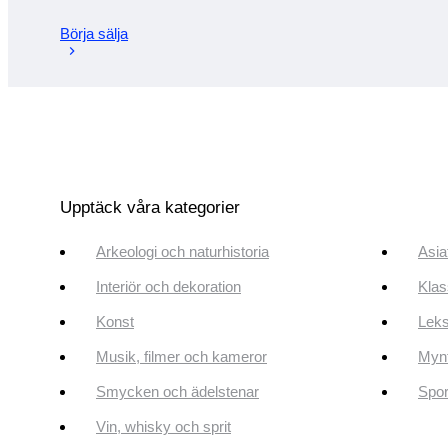
Börja sälja
Upptäck våra kategorier
Arkeologi och naturhistoria
Asia
Interiör och dekoration
Klas
Konst
Leks
Musik, filmer och kameror
Mynt
Smycken och ädelstenar
Spor
Vin, whisky och sprit