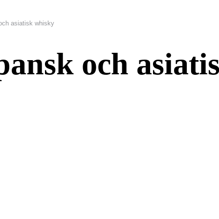
och asiatisk whisky
pansk och asiati