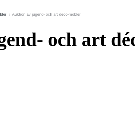
bler
Auktion av jugend- och art déco-möbler
gend- och art d