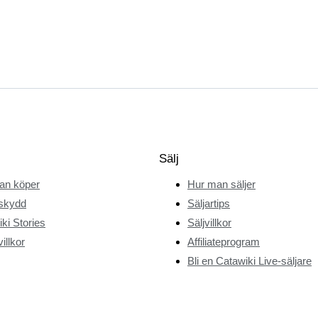
Sälj
an köper
Hur man säljer
skydd
Säljartips
ki Stories
Säljvillkor
illkor
Affiliateprogram
Bli en Catawiki Live-säljare