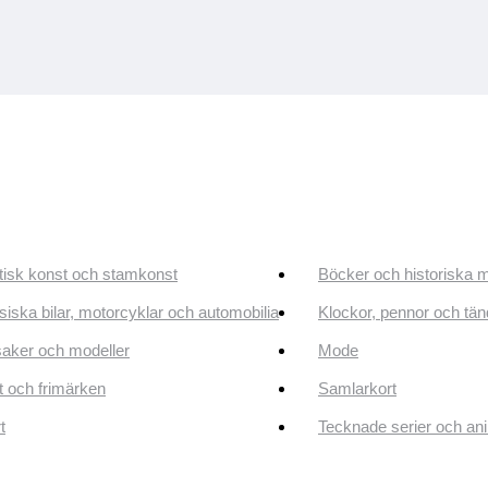
tisk konst och stamkonst
Böcker och historiska 
siska bilar, motorcyklar och automobilia
Klockor, pennor och tän
aker och modeller
Mode
 och frimärken
Samlarkort
t
Tecknade serier och an