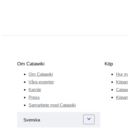
Om Catawiki
Köp
Om Catawiki
Hur m
Våra experter
Köpar
Karriär
Catawi
Press
Köparv
Samarbete med Catawiki