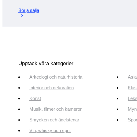
Börja sälja
Upptäck våra kategorier
Arkeologi och naturhistoria
Asia
Interiör och dekoration
Klas
Konst
Leks
Musik, filmer och kameror
Mynt
Smycken och ädelstenar
Spor
Vin, whisky och sprit