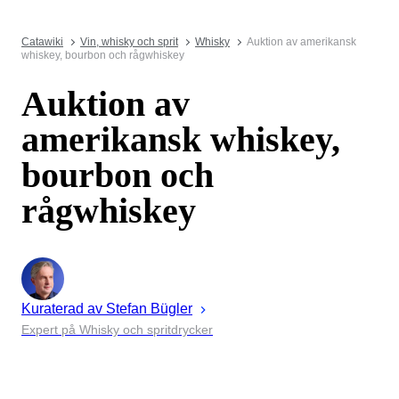
Catawiki
Vin, whisky och sprit
Whisky
Auktion av amerikansk
whiskey, bourbon och rågwhiskey
Auktion av
amerikansk whiskey,
bourbon och
rågwhiskey
Kuraterad av
Stefan
Bügler
Expert på Whisky och spritdrycker