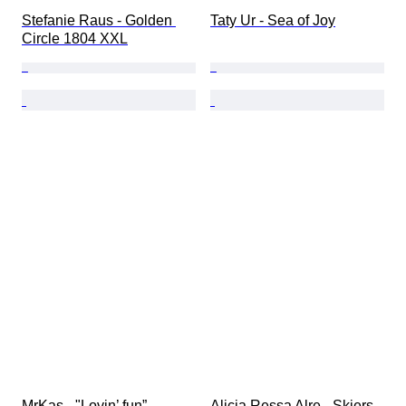
Stefanie Raus - Golden 
Taty Ur - Sea of Joy
Circle 1804 XXL
MrKas - "Lovin’ fun”
Alicja Ressa Alre - Skiers 