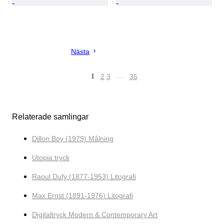
Nästa
1
2
3
…
35
Relaterade samlingar
Dillon Boy (1979) Målning
Utopia tryck
Raoul Dufy (1877-1953) Litografi
Max Ernst (1891-1976) Litografi
Digitaltryck Modern & Contemporary Art