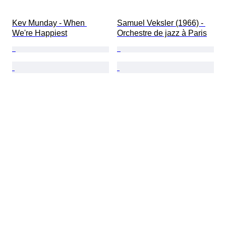
Kev Munday - When 
Samuel Veksler (1966) - 
We're Happiest
Orchestre de jazz à Paris