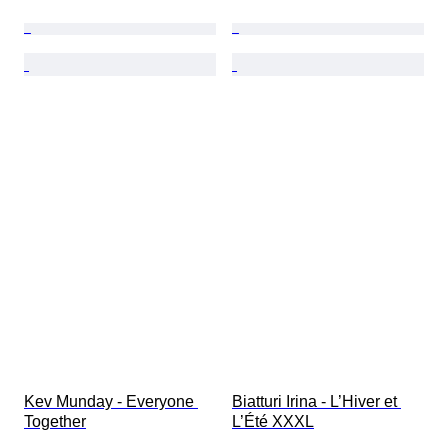
Kev Munday - Everyone 
Biatturi Irina - L’Hiver et 
Together
L’Été XXXL