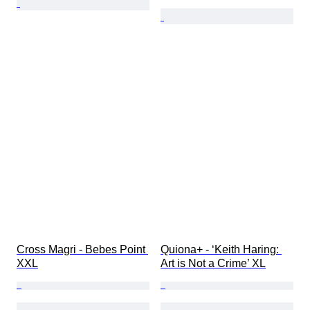
Cross Magri - Bebes Point 
Quiona+ - ‘Keith Haring: 
XXL
Art is Not a Crime’ XL