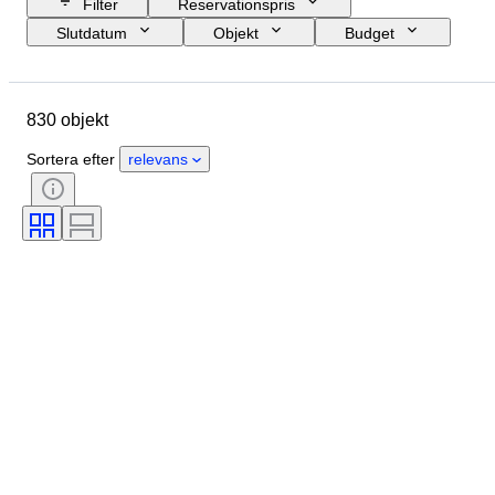
Filter
Reservationspris
Slutdatum
Objekt
Budget
Storlek
Stil
Teknik
Konstnär
Plats
Ämne
830 objekt
Period
Signatur
Färg
Säljs av
Utgåva nr.
Sortera efter
relevans