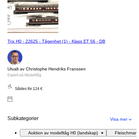
Trix H0 - 22625 - Tågenhet (1) - Klass ET 56 - DB
Utvalt av Christophe Hendriks Franssen
Expert på Modelltåg
Såldes för
124 €
Subkategorier
Visa mer
Auktion av modelltåg H0 (landskap)
Fleischmann