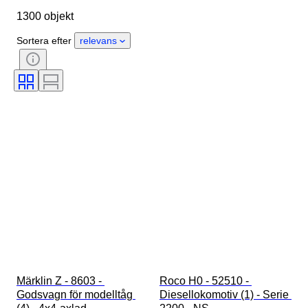
1300 objekt
Skick
Extra tillbehör
Period
Ämne
Stil
Färg
Sortera efter
relevans
Skala
Kontroll
Strömtillförsel
Järnvägsföretag
Era
Original / kopia
Märklin Z - 8603 - 
Roco H0 - 52510 - 
Godsvagn för modelltåg 
Diesellokomotiv (1) - Serie 