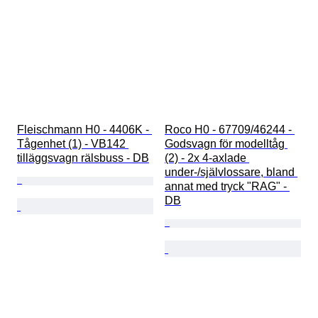
Fleischmann H0 - 4406K - 
Roco H0 - 67709/46244 - 
Tågenhet (1) - VB142 
Godsvagn för modelltåg 
tilläggsvagn rälsbuss - DB
(2) - 2x 4-axlade 
under-/självlossare, bland 
annat med tryck "RAG" - 
DB