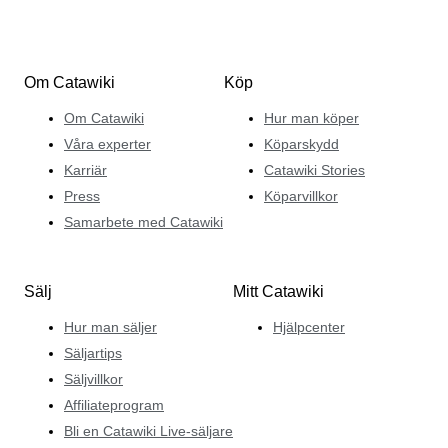
Om Catawiki
Köp
Om Catawiki
Hur man köper
Våra experter
Köparskydd
Karriär
Catawiki Stories
Press
Köparvillkor
Samarbete med Catawiki
Sälj
Mitt Catawiki
Hur man säljer
Hjälpcenter
Säljartips
Säljvillkor
Affiliateprogram
Bli en Catawiki Live-säljare