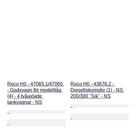
Roco H0 - 47065.1/47065 
Roco H0 - 43676.2 - 
- Godsvagn för modelltåg 
Diesellokomotiv (1) - NS 
(4) - 4 tvåaxlade 
200/300 "Sik" - NS
tankvagnar - NS