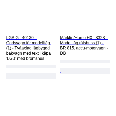
LGB G - 40130 - 
Märklin/Hamo H0 - 8328 - 
Godsvagn för modelltåg 
Modelltåg rälsbuss (1) - 
(1) - Tvåaxlad lågbyggd 
BR 815, accu-motorvagn - 
bakvagn med textil kåpa 
DB
'LGB' med bromshus