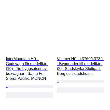
InterMountain H0 - 
Vollmer H0 - 43760/43739 
Godsvagn för modelltåg 
- Byggnader till modelltåg 
(10) - Tio byggsatser av 
(2) - Stadskyrka Stuttgart-
boxvagnar - Santa Fe, 
Berg och stadshuset
Sierra Pacific, MONON