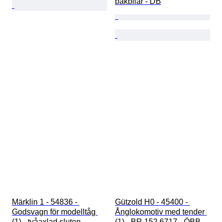
bakbilar - DB
Märklin 1 - 54836 - 
Gützold H0 - 45400 - 
Godsvagn för modelltåg 
Ånglokomotiv med tender 
(1) - tvåaxlad sluten 
(1) - BR 152.6717 - ÖBB