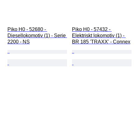
Piko H0 - 52680 - 
Piko H0 - 57432 - 
Diesellokomotiv (1) - Serie 
Elektriskt lokomotiv (1) - 
2200 - NS
BR 185 'TRAXX' - Connex