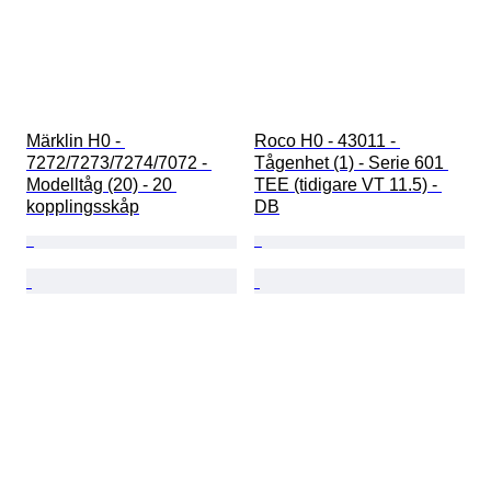
Märklin H0 - 
Roco H0 - 43011 - 
7272/7273/7274/7072 - 
Tågenhet (1) - Serie 601 
Modelltåg (20) - 20 
TEE (tidigare VT 11.5) - 
kopplingsskåp
DB