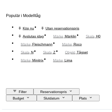
Populär i Modelltåg
Köp nu
Utan reservationspris
Avslutas idag
Märke
Märklin
Skala
H0
Märke
Fleischmann
Märke
Roco
Skala
N
Skala
Z
Objekt
Tågset
Märke
Minitrix
Märke
Lima
Filter
Reservationspris
Budget
Slutdatum
Plats
Märke
Objekt
Ursprungsland
Material