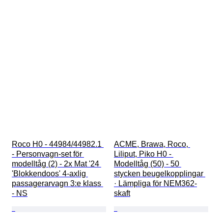
Roco H0 - 44984/44982.1 
ACME, Brawa, Roco, 
- Personvagn-set för 
Liliput, Piko H0 - 
modelltåg (2) - 2x Mat '24 
Modelltåg (50) - 50 
'Blokkendoos' 4-axlig 
stycken beugelkopplingar 
passagerarvagn 3:e klass 
· Lämpliga för NEM362-
- NS
skaft