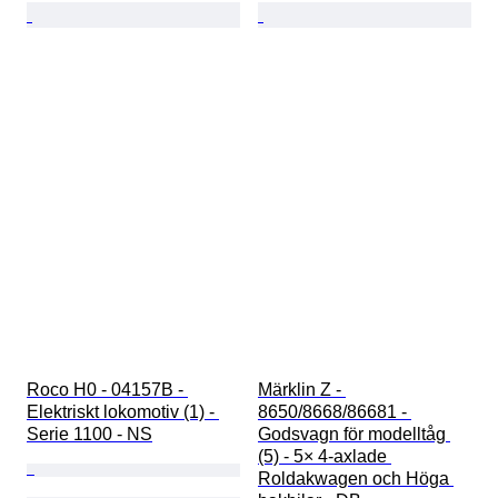
Roco H0 - 04157B - 
Märklin Z - 
Elektriskt lokomotiv (1) - 
8650/8668/86681 - 
Serie 1100 - NS
Godsvagn för modelltåg 
(5) - 5× 4-axlade 
Roldakwagen och Höga 