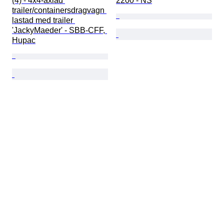
(4) - 4x4-axlad 
2200 - NS
trailer/containersdragvagn 
lastad med trailer 
'JackyMaeder' - SBB-CFF, 
Hupac