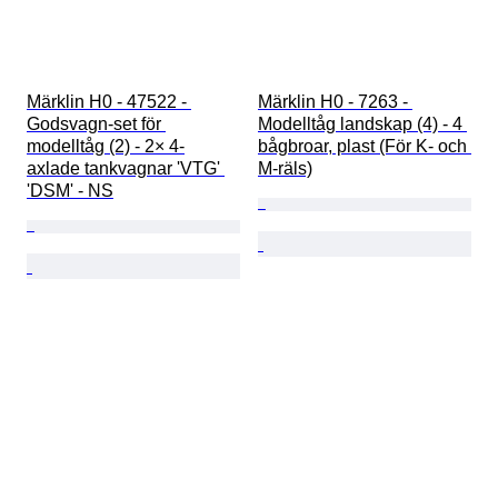
Märklin H0 - 47522 - 
Märklin H0 - 7263 - 
Godsvagn-set för 
Modelltåg landskap (4) - 4 
modelltåg (2) - 2× 4-
bågbroar, plast (För K- och 
axlade tankvagnar 'VTG' 
M-räls)
'DSM' - NS