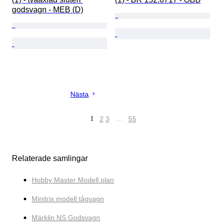
godsvagn - MEB (D)
Nästa
1
2
3
…
55
Relaterade samlingar
Hobby Master Modell plan
Minitrix modell tågvagn
Märklin NS Godsvagn