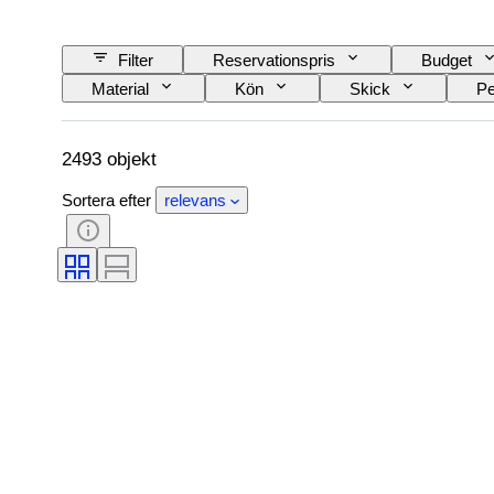
Filter
Reservationspris
Budget
Material
Kön
Skick
Pe
Slipning
Produktstorlek
Mönster
2493 objekt
Sortera efter
relevans