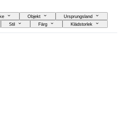
ke
Objekt
Ursprungsland
Stil
Färg
Klädstorlek
Era
Skapare
Modell