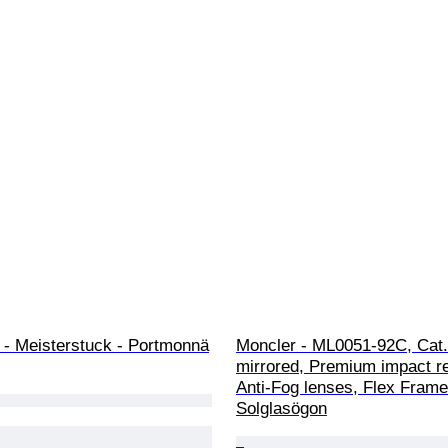
 - Meisterstuck - Portmonnä
Moncler - ML0051-92C, Cat.
mirrored, Premium impact re
Anti-Fog lenses, Flex Frame
Solglasögon