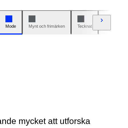
Mode
Mynt och frimärken
Tecknat
Bilar och cy
rande mycket att utforska