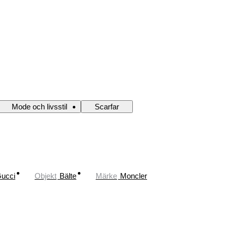
Mode och livsstil
Scarfar
ucci
Objekt
Bälte
Märke
Moncler