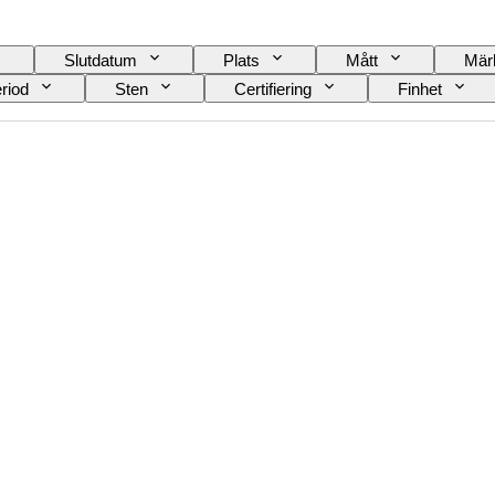
Slutdatum
Plats
Mått
Mär
riod
Sten
Certifiering
Finhet
Tillbehör ingår
Diamanttyp
Size