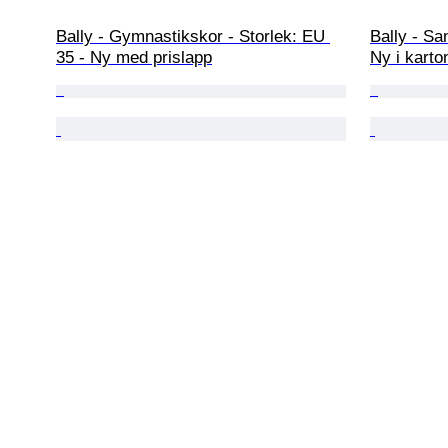
Bally - Gymnastikskor - Storlek: EU 
Bally - Sa
35 - Ny med prislapp
Ny i karto