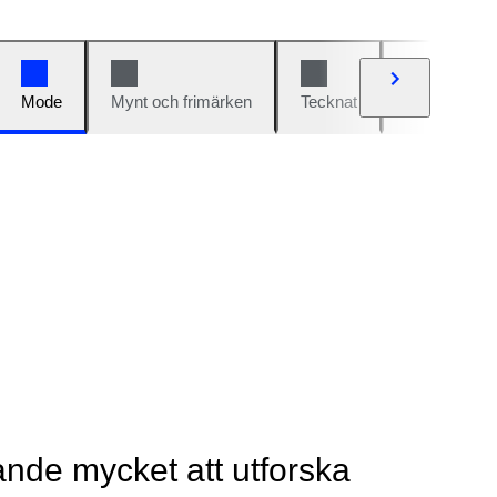
Mode
Mynt och frimärken
Tecknat
Bilar och cy
rande mycket att utforska