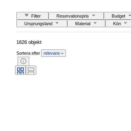
Filter
Reservationspris
Budget
Ursprungsland
Material
Kön
Modell
1626 objekt
Sortera efter
relevans