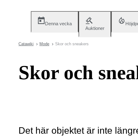
Denna vecka
Höjdp
Auktioner
Catawiki
Mode
Skor och sneakers
Skor och snea
Det här objektet är inte längr