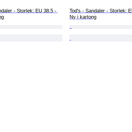
ndaler - Storlek: EU 38.5 - 
Tod's - Sandaler - Storlek: E
ng
Ny i kartong