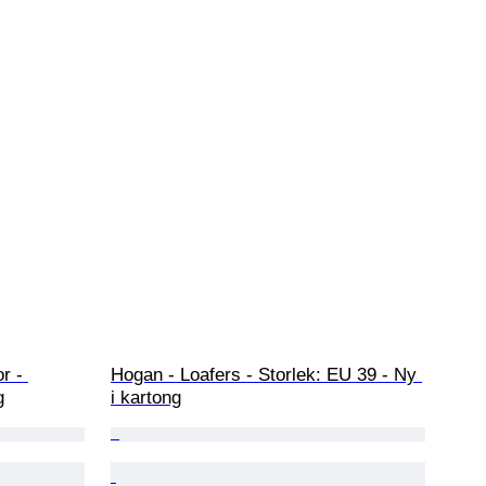
r - 
Hogan - Loafers - Storlek: EU 39 - Ny 
g
i kartong