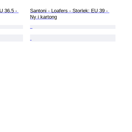
U 36.5 - 
Santoni - Loafers - Storlek: EU 39 - 
Ny i kartong