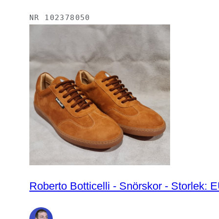
NR
102378050
Roberto Botticelli - Snörskor - Storlek: 