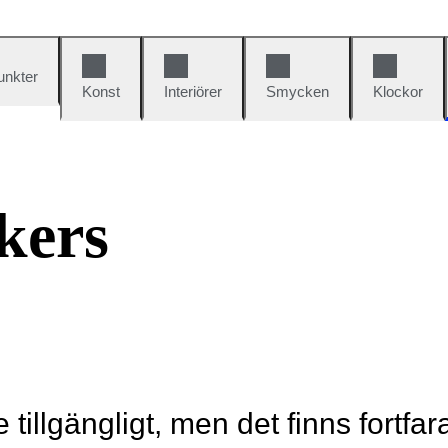
unkter
Konst
Interiörer
Smycken
Klockor
kers
e tillgängligt, men det finns fortfa