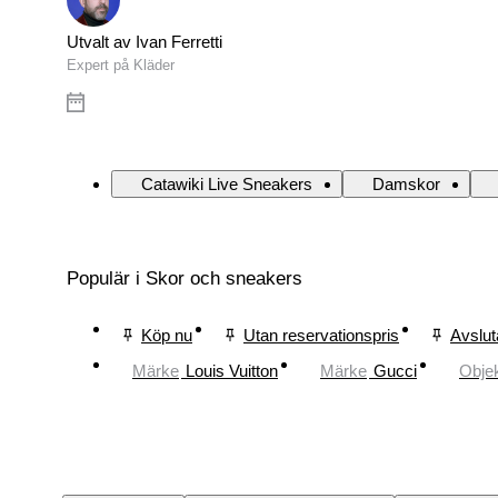
Utvalt av Ivan Ferretti
Expert på Kläder
Catawiki Live Sneakers
Damskor
Populär i Skor och sneakers
Köp nu
Utan reservationspris
Avslut
Märke
Louis Vuitton
Märke
Gucci
Obje