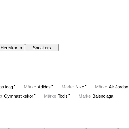
Herrskor
Sneakers
as idag
Märke
Adidas
Märke
Nike
Märke
Air Jordan
kt
Gymnastikskor
Märke
Tod's
Märke
Balenciaga