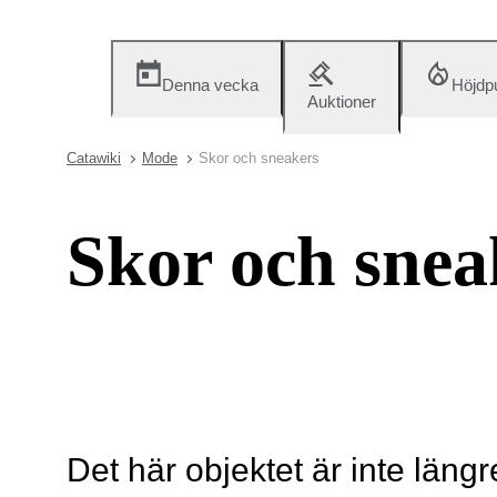
Denna vecka
Höjdp
Auktioner
Catawiki
Mode
Skor och sneakers
Skor och snea
Det här objektet är inte längr