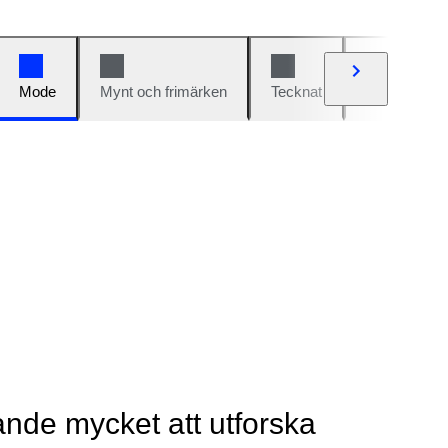
Mode
Mynt och frimärken
Tecknat
Bilar och cy
rande mycket att utforska