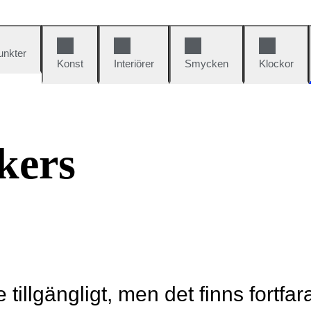
unkter
Konst
Interiörer
Smycken
Klockor
kers
e tillgängligt, men det finns fortfa