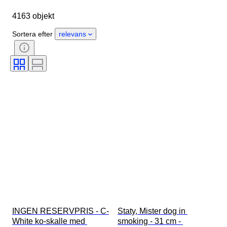
Objekt
Ursprungsland
4163 objekt
Material
Kön
Skick
Period
Certifiering
Stil
Sortera efter
relevans
Teknik
Signatur
Färg
Urverk
Original / kopia
Era
Odlingsstil
Kraftreserv
Säljs av
Klockljud
Behandling
Exemplar
INGEN RESERVPRIS - C-
Staty, Mister dog in 
White ko-skalle med 
smoking - 31 cm - 