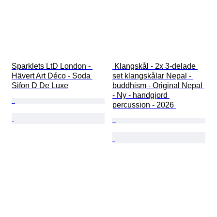
Sparklets LtD London - 
 Klangskål - 2x 3-delade 
Hävert Art Déco - Soda 
set klangskålar Nepal - 
Sifon D De Luxe
buddhism - Original Nepal 
- Ny - handgjord 
percussion - 2026 