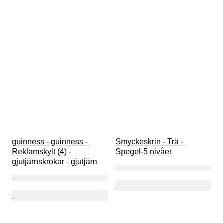
guinness - guinness - 
Smyckeskrin - Trä - 
Reklamskylt (4) - 
Spegel-5 nivåer
gjutjärnskrokar - gjutjärn