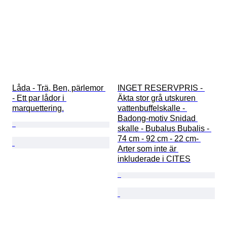
Låda - Trä, Ben, pärlemor 
INGET RESERVPRIS - 
- Ett par lådor i 
Äkta stor grå utskuren 
marquettering.
vattenbuffelskalle - 
Badong-motiv Snidad 
skalle - Bubalus Bubalis - 
74 cm - 92 cm - 22 cm- 
Arter som inte är 
inkluderade i CITES