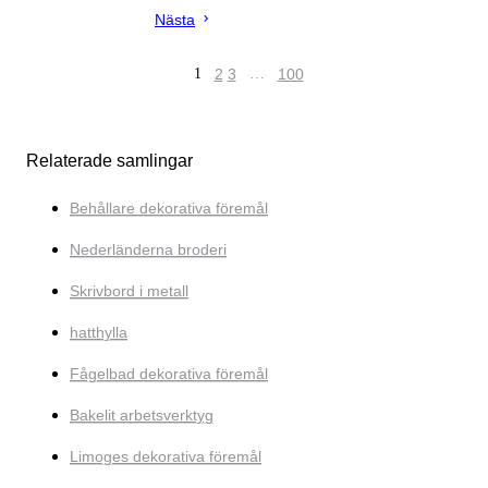
Nästa
1
2
3
…
100
Relaterade samlingar
Behållare dekorativa föremål
Nederländerna broderi
Skrivbord i metall
hatthylla
Fågelbad dekorativa föremål
Bakelit arbetsverktyg
Limoges dekorativa föremål