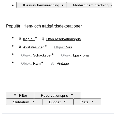
Klassisk heminredning
Modern heminredning
Populär i Hem- och trädgårdsdekorationer
Köp nu
Utan reservationspris
Avslutas idag
Objekt
Vas
Objekt
Schackspel
Objekt
Ljuskrona
Objekt
Ram
Stil
Vintage
Filter
Reservationspris
Slutdatum
Budget
Plats
Storlek
Mått
Märke