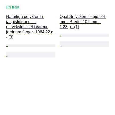
Fri frakt
Naturliga polykroma 
Opal Smycken - Höjd: 24 
jaspisfriformer – 
mm - Bredd: 10.5 mm- 
uttrycksfullt set i varma 
1.23 g - (1)
jordnära färger- 1964.22 g 
- (3)