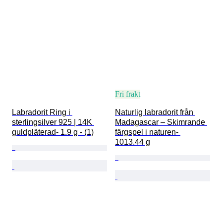
Fri frakt
Labradorit Ring i 
Naturlig labradorit från 
sterlingsilver 925 | 14K 
Madagascar – Skimrande 
guldpläterad- 1.9 g - (1)
färgspel i naturen- 
1013.44 g