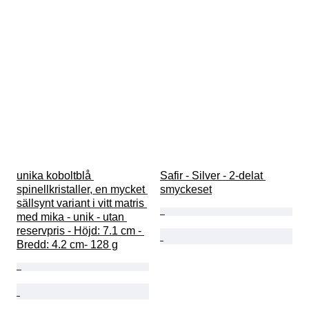
unika koboltblå 
Safir - Silver - 2-delat 
spinellkristaller, en mycket 
smyckeset
sällsynt variant i vitt matris 
med mika - unik - utan 
reservpris - Höjd: 7.1 cm - 
Bredd: 4.2 cm- 128 g