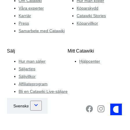
Om Catawiki
Hur man köper
Våra experter
Köparskydd
Karriär
Catawiki Stories
Press
Köparvillkor
Samarbete med Catawiki
Sälj
Mitt Catawiki
Hur man säljer
Hjälpcenter
Säljartips
Säljvillkor
Affiliateprogram
Bli en Catawiki Live-säljare