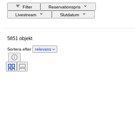
Filter
Reservationspris
Livestream
Slutdatum
Budget
Plats
Storlek
Mått
Objekt
Ursprungsland
5851 objekt
Material
Kön
Skick
Period
Sten
Certifiering
Sortera efter
relevans
Signatur
Färg
Slipning
Exakt färg
Mineral
Mineralform
Behandling
Produktstorlek
Original / kopia
Pärlglans
Pärlans ytkvalitet
Era