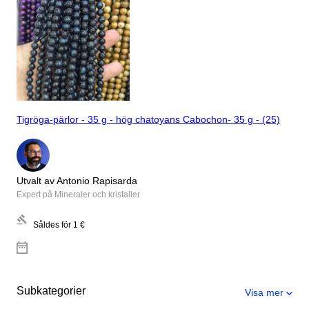
Tigröga-pärlor - 35 g - hög chatoyans Cabochon- 35 g - (25)
Utvalt av Antonio Rapisarda
Expert på Mineraler och kristaller
Såldes för
1 €
Subkategorier
Visa mer