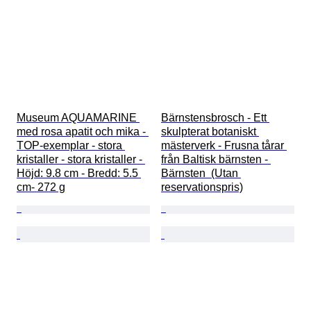
Museum AQUAMARINE 
Bärnstensbrosch - Ett 
med rosa apatit och mika - 
skulpterat botaniskt 
TOP-exemplar - stora 
mästerverk - Frusna tårar 
kristaller - stora kristaller - 
från Baltisk bärnsten - 
Höjd: 9.8 cm - Bredd: 5.5 
Bärnsten  (Utan 
cm- 272 g
reservationspris)