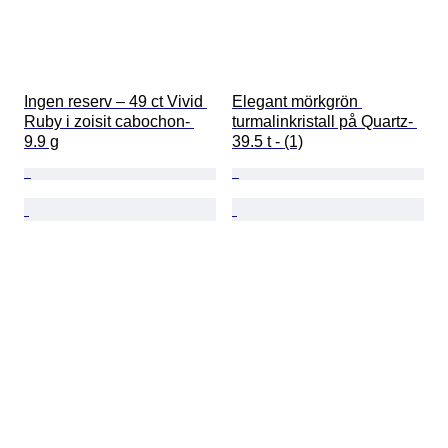
Ingen reserv – 49 ct Vivid 
Elegant mörkgrön 
Ruby i zoisit cabochon- 
turmalinkristall på Quartz- 
9.9 g
39.5 t - (1)