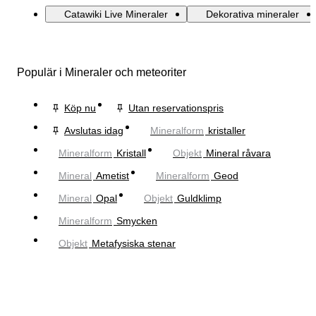
Catawiki Live Mineraler
Dekorativa mineraler
Populär i Mineraler och meteoriter
Köp nu
Utan reservationspris
Avslutas idag
Mineralform
kristaller
Mineralform
Kristall
Objekt
Mineral råvara
Mineral
Ametist
Mineralform
Geod
Mineral
Opal
Objekt
Guldklimp
Mineralform
Smycken
Objekt
Metafysiska stenar