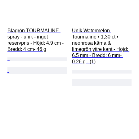
Blågrön TOURMALINE-
Unik Watermelon 
spray - unik - inget 
Tourmaline • 1,30 ct • 
reservpris - Höjd: 4.9 cm - 
neonrosa kärna & 
Bredd: 4 cm- 46 g
limegrön yttre kant - Höjd: 
6.5 mm - Bredd: 6 mm- 
0.26 g - (1)