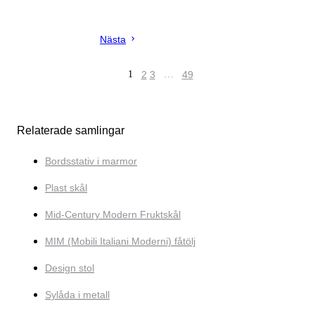
Nästa
1
2
3
…
49
Relaterade samlingar
Bordsstativ i marmor
Plast skål
Mid-Century Modern Fruktskål
MIM (Mobili Italiani Moderni) fåtölj
Design stol
Sylåda i metall