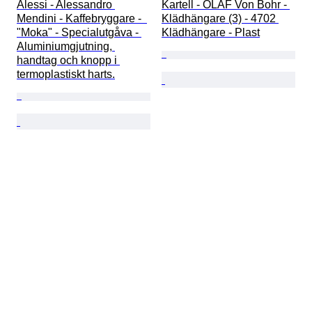
Alessi - Alessandro 
Kartell - OLAF Von Bohr - 
Mendini - Kaffebryggare -  
Klädhängare (3) - 4702 
"Moka" - Specialutgåva - 
Klädhängare - Plast
Aluminiumgjutning, 
handtag och knopp i 
termoplastiskt harts.