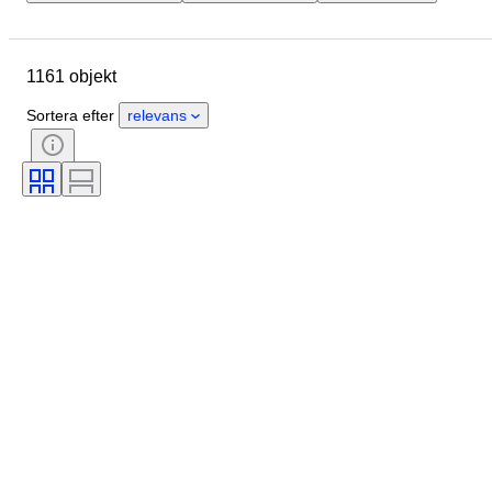
Storlek
Mått
Märke
Objekt
Ursprungsland
1161 objekt
Material
Kön
Skick
Extra tillbehör
Period
Ämne
Sortera efter
relevans
Stil
Signatur
Utgåva nr.
Färg
Urverk
Säljs av
Konstnär
Kraftreserv
Klockljud
Era
Skapare
Modell