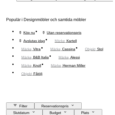
Populär i Designmöbler och samtida möbler
Köp nu
Utan reservationspris
Avslutas idag
Märke
Kartell
Märke
Vitra
Märke
Cassina
Objekt
Stol
Märke
B&B Italia
Märke
Alessi
Märke
Knoll
Märke
Herman Miller
Objekt
Fåtölj
Filter
Reservationspris
Slutdatum
Budget
Plats