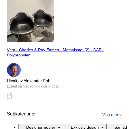
Vitra - Charles & Ray Eames - Matsalsstol (2) - DAR -
Polypropylen
Utvalt av Alexander Fahl
Expert på Matlagning och middag
Subkategorier
Visa mer
Designermöbler
Exklusiv design
Samtida