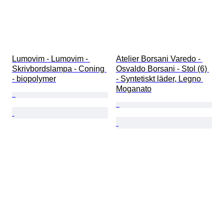
Lumovim - Lumovim - 
Atelier Borsani Varedo - 
Skrivbordslampa - Coning 
Osvaldo Borsani - Stol (6) 
- biopolymer
- Syntetiskt läder, Legno 
Moganato