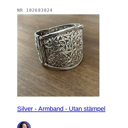
NR
102683824
Silver - Armband - Utan stämpel