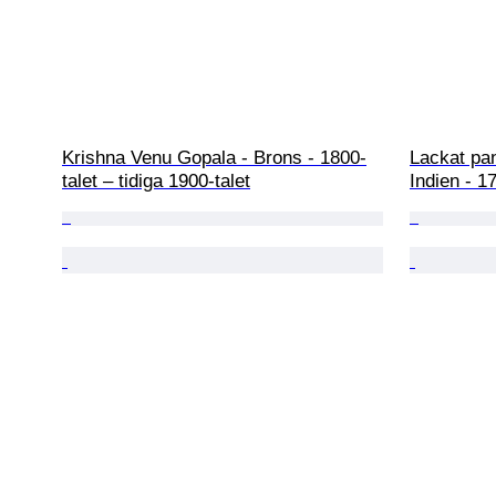
Krishna Venu Gopala - Brons - 1800-
Lackat pane
talet – tidiga 1900-talet
Indien - 1