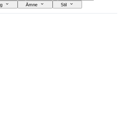
ng
Ämne
Stil
Kultur
Säljs av
Era