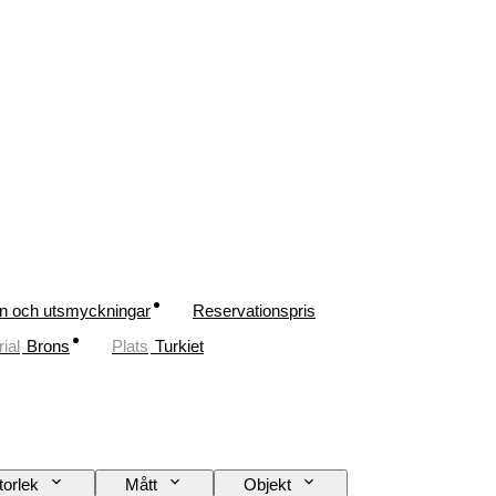
n och utsmyckningar
Reservationspris
ial
Brons
Plats
Turkiet
torlek
Mått
Objekt