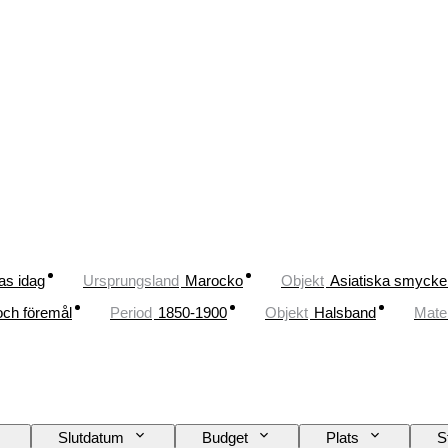
as idag
Ursprungsland
Marocko
Objekt
Asiatiska smycke
och föremål
Period
1850-1900
Objekt
Halsband
Mater
Slutdatum
Budget
Plats
S