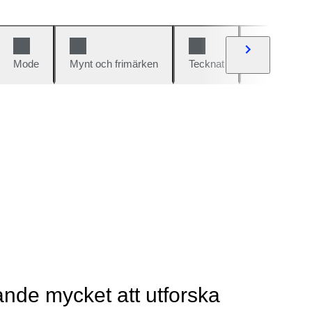
Mode
Mynt och frimärken
Tecknat
Bilar och cy
rande mycket att utforska