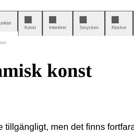
unkter
Konst
Interiörer
Smycken
Klockor
onst
lamisk konst
e tillgängligt, men det finns fortfa