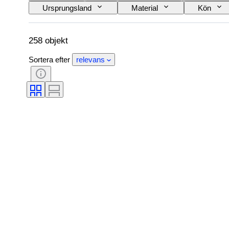
Ursprungsland
Material
Kön
Teknik
Signatur
Färg
Original / kopia
Provenans
258 objekt
Sortera efter
relevans