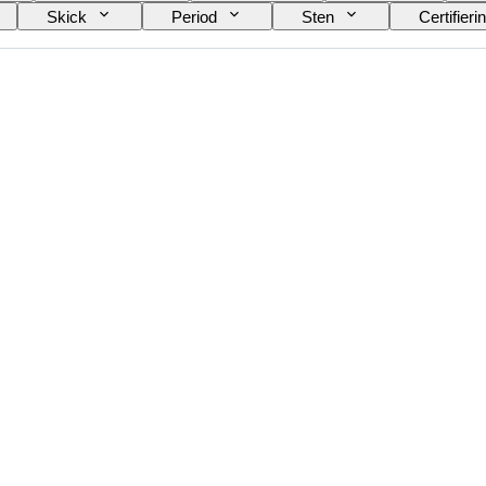
Skick
Period
Sten
Certifieri
Mineral
Mineralform
Produktstorlek