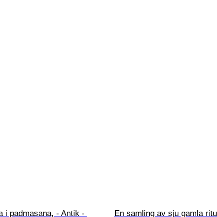
a i padmasana, - Antik - 
En samling av sju gamla ritu