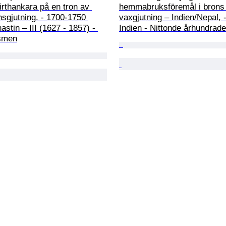
rthankara på en tron av 
hemmabruksföremål i brons –
onsgjutning. - 1700-1750 
vaxgjutning – Indien/Nepal, 
stin – III (1627 - 1857) - 
Indien - Nittonde århundrade
ismen