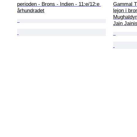
perioden - Brons - Indien - 11:e/12:e 
Gammal Ti
århundradet
lejon i br
Mughaldyna
Jain Jain