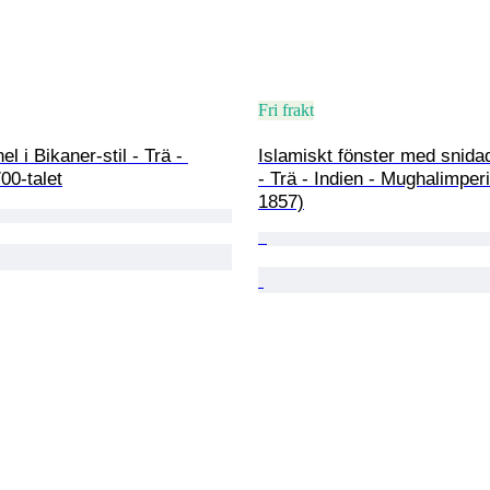
Fri frakt
l i Bikaner-stil - Trä - 
Islamiskt fönster med snidad 
700-talet
- Trä - Indien - Mughalimper
1857)