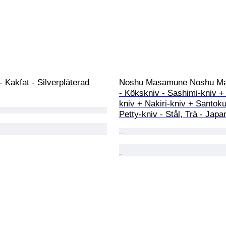
- Kakfat - Silverpläterad
Noshu Masamune Noshu M
- Kökskniv - Sashimi-kniv +
kniv + Nakiri-kniv + Santoku
Petty-kniv - Stål, Trä - Japa