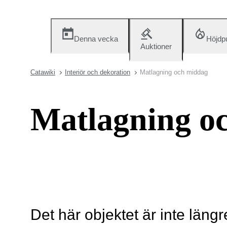
Denna vecka
Höjdp
Auktioner
Catawiki
Interiör och dekoration
Matlagning och middag
Matlagning o
Det här objektet är inte längr