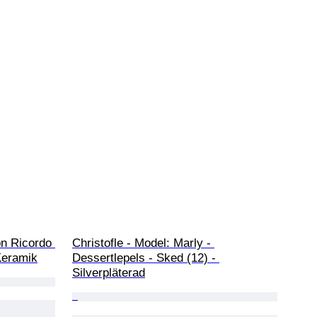
on Ricordo 
Christofle - Model: Marly - 
Keramik
Dessertlepels - Sked (12) - 
Silverpläterad