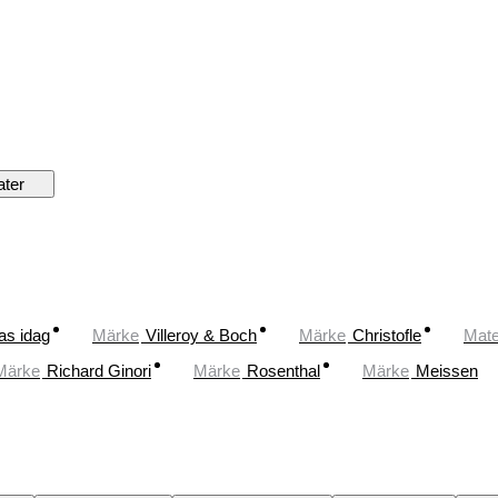
ater
as idag
Märke
Villeroy & Boch
Märke
Christofle
Mate
Märke
Richard Ginori
Märke
Rosenthal
Märke
Meissen