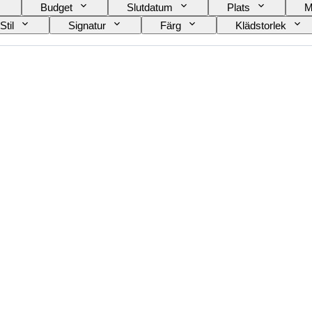
Budget
Slutdatum
Plats
M
Stil
Signatur
Färg
Klädstorlek
Era
Skapare
Modell