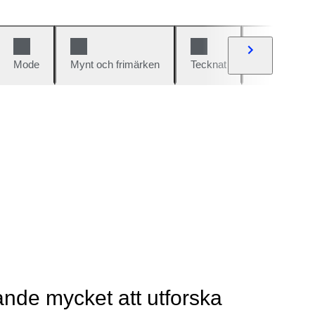
Mode
Mynt och frimärken
Tecknat
Bilar och cy
rande mycket att utforska