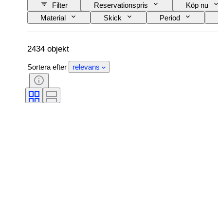
Filter
Reservationspris
Köp nu
Material
Skick
Period
Konstnär
Original / kopia
Säljs av
2434 objekt
Sortera efter
relevans