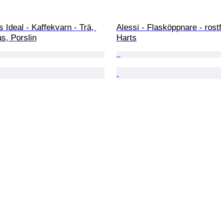
s Ideal - Kaffekvarn - Trä, 
Alessi - Flasköppnare - rostfr
as, Porslin
Harts