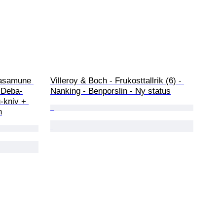
asamune 
Villeroy & Boch - Frukosttallrik (6) - 
 Deba-
Nanking - Benporslin - Ny status
-kniv + 
n