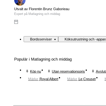
Utvalt av Florentin Brunz Gaborieau
Expert på Matlagning och middag
Bordsserviser
Köksutrustning och -appar
Populär i Matlagning och middag
Köp nu
Utan reservationspris
Avslut
Märke
Royal Albert
Märke
Le Creuset