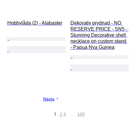
Hobbylåda (2) - Alabaster
Dekorativ prydnad - NO 
RESERVE PRICE - SN5 - 
Stunning Decorative shell 
necklace on custom stand 
- Papua Nya Guinea
Nästa
1
2
3
…
100