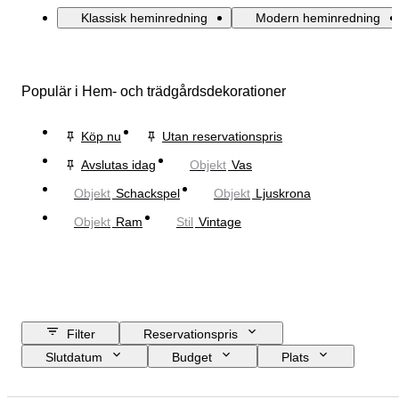
Klassisk heminredning
Modern heminredning
Populär i Hem- och trädgårdsdekorationer
Köp nu
Utan reservationspris
Avslutas idag
Objekt
Vas
Objekt
Schackspel
Objekt
Ljuskrona
Objekt
Ram
Stil
Vintage
Filter
Reservationspris
Slutdatum
Budget
Plats
Storlek
Mått
Märke