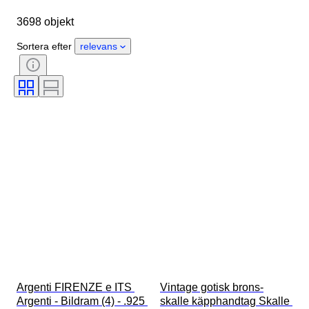
Objekt
Ursprungsland
3698 objekt
Material
Kön
Skick
Period
Certifiering
Stil
Sortera efter
relevans
Teknik
Signatur
Färg
Urverk
Original / kopia
Era
Odlingsstil
Säljs av
Kraftreserv
Klockljud
Behandling
Exemplar
Argenti FIRENZE e ITS 
Vintage gotisk brons-
Argenti - Bildram (4) - .925 
skalle käpphandtag Skalle 