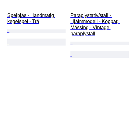
Spelpjäs - Handmatig 
Paraplystativ/ställ - 
kegelspel - Trä
Hjälmmodell - Koppar, 
Mässing - Vintage 
paraplyställ