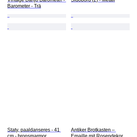
Barometer - Trä
Staty, paaldanseres - 41 
Antiker Brotkasten – 
cm - bronsmarmor
Emaille mit Rosendekor 