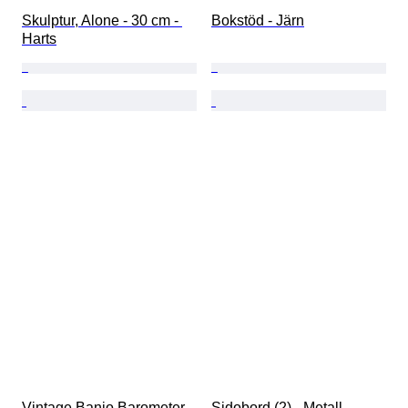
Skulptur, Alone - 30 cm - 
Bokstöd - Järn
Harts
Vintage Banjo Barometer - 
Sidobord (2) - Metall