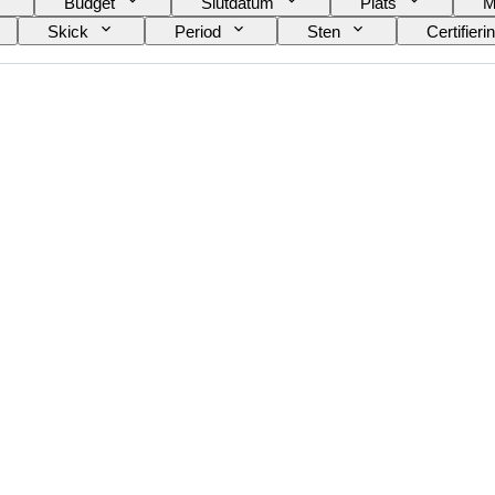
Budget
Slutdatum
Plats
M
Skick
Period
Sten
Certifieri
ek
Mönster
Diamanttyp
Size