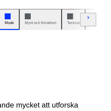
Mode
Mynt och frimärken
Tecknat
Bilar och cy
rande mycket att utforska