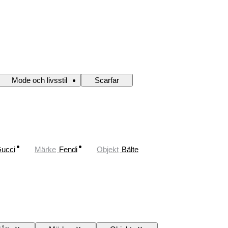
Mode och livsstil
Scarfar
ucci
Märke
Fendi
Objekt
Bälte