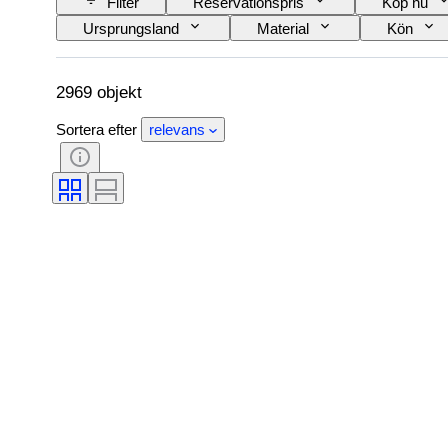
Filter
Reservationspris
Köp nu
Ursprungsland
Material
Kön
Klädstorlek
Slipning
Produktstorl
Era
Modell
2969 objekt
Sortera efter
relevans