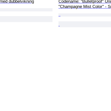
 med dubbelvikning
Codename: "Bulletproof" Uni
"Champagne Mist Color" - S