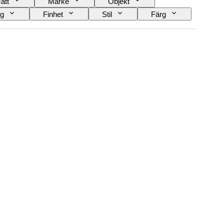
ått
Märke
Objekt
ng
Finhet
Stil
Färg
Original / kopia
Tillbehör ingår