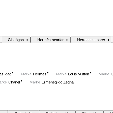
Glasögon
Hermès-scarfar
Herraccessoarer
as idag
Märke
Hermès
Märke
Louis Vuitton
Märke
G
ärke
Chanel
Märke
Ermenegildo Zegna