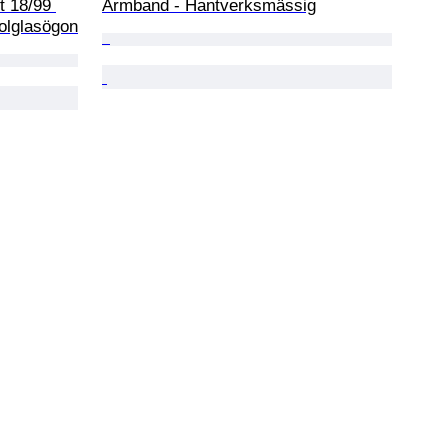
t 18/99 
Armband - Hantverksmässig
olglasögon